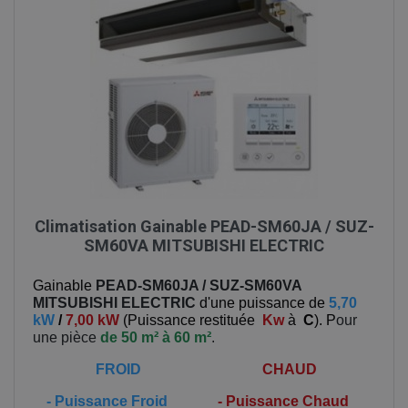
Climatisation Gainable PEAD-SM60JA / SUZ-
SM60VA MITSUBISHI ELECTRIC
Gainable
PEAD-SM60JA / SUZ-SM60VA
MITSUBISHI ELECTRIC
d'une puissance de
5,70
kW
/
7,00 kW
(
Puissance restituée
Kw
à
C
). P
our
une pièce
de 50 m² à 60 m²
.
FROID
CHAUD
-
Puissance Froid
-
Puissance Chaud