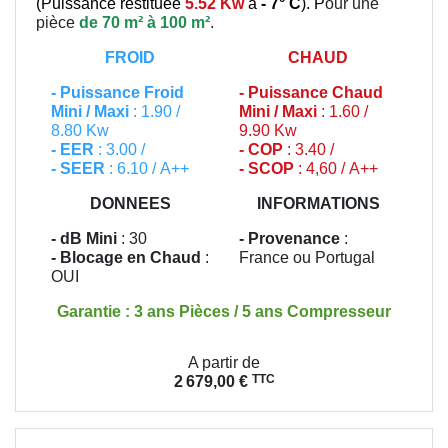
(
Puissance restituée
5.52 Kw
à
- 7° C
). P
our une
pièce
de 70 m² à 100 m²
.
FROID
CHAUD
-
Puissance Froid
-
Puissance Chaud
Mini / Maxi
: 1.90 /
Mini / Maxi
: 1.60 /
8.80 Kw
9.90 Kw
- EER
: 3.00 /
- COP
: 3.40 /
- SEER
: 6.10 / A++
- SCOP
: 4,60 / A++
DONNEES
INFORMATIONS
- dB Mini
: 30
- Provenance
:
- Blocage en Chaud
:
France ou Portugal
OUI
Garantie : 3 ans Pièces / 5 ans Compresseur
Prix
A partir de
TTC
2 679,00 €