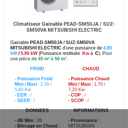
Climatiseur Gainable PEAD-SM50JA / SUZ-
SM50VA MITSUBISHI ELECTRIC
Gainable
PEAD-SM50JA / SUZ-SM50VA
MITSUBISHI ELECTRIC
d'une puissance de
4,90
kW
/
5,90 kW
(
Puissance restituée
Kw
à
C
). P
our
une pièce
de 45 m² à 50 m²
.
FROID
CHAUD
-
Puissance Froid
-
Puissance Chaud
Mini / Maxi
: 2,30 /
Mini / Maxi
: 1,70 /
5,60 Kw
7,20 Kw
- EER
: /
- COP
: /
- SEER
: /
- SCOP
: /
DONNEES
INFORMATIONS
- dB Mini
: 26
- Provenance
:
- Blocage en Chaud
:
MITSUBISHI