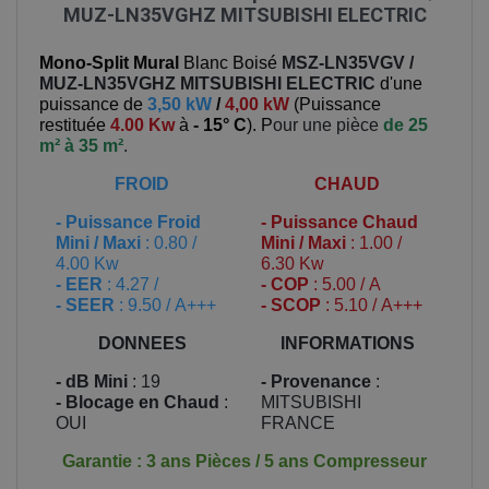
MUZ-LN35VGHZ MITSUBISHI ELECTRIC
Mono-Split Mural
Blanc Boisé
MSZ-LN35VGV /
MUZ-LN35VGHZ
MITSUBISHI ELECTRIC
d'une
puissance de
3,50 kW
/
4,00 kW
(
Puissance
restituée
4.00 Kw
à
- 15° C
). P
our une pièce
de 25
m² à 35 m²
.
FROID
CHAUD
-
Puissance Froid
-
Puissance Chaud
Mini / Maxi
: 0.80 /
Mini / Maxi
: 1.00 /
4.00 Kw
6.30 Kw
- EER
: 4.27 /
- COP
: 5.00 / A
- SEER
: 9.50 / A+++
- SCOP
: 5.10 / A+++
DONNEES
INFORMATIONS
- dB Mini
: 19
- Provenance
:
- Blocage en Chaud
:
MITSUBISHI
OUI
FRANCE
Garantie : 3 ans Pièces / 5 ans Compresseur