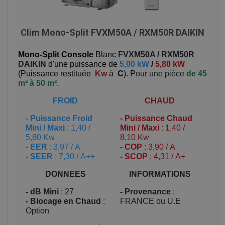
Clim Mono-Split FVXM50A / RXM50R DAIKIN
Mono-Split Console
Blanc
FVXM50A / RXM50R
DAIKIN
d'une puissance de
5,00 kW
/
5,80 kW
(
Puissance restituée
Kw
à
C
). P
our une pièce
de 45
m² à 50 m²
.
FROID
CHAUD
-
Puissance Froid
-
Puissance Chaud
Mini / Maxi
: 1,40 /
Mini / Maxi
: 1,40 /
5,80 Kw
8,10 Kw
- EER
: 3,97 / A
- COP
: 3,90 / A
- SEER
: 7,30 / A++
- SCOP
: 4,31 / A+
DONNEES
INFORMATIONS
- dB Mini
: 27
- Provenance
:
- Blocage en Chaud
:
FRANCE ou U.E
Option