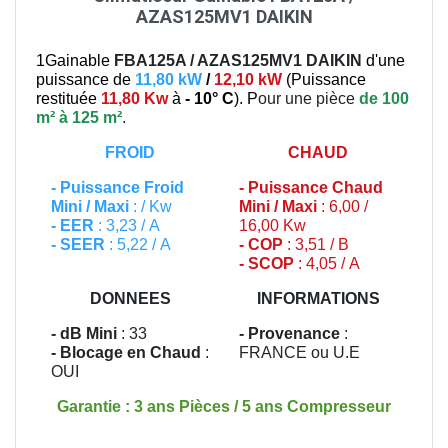
AZAS125MV1 DAIKIN
1Gainable
FBA125A / AZAS125MV1
DAIKIN
d'une
puissance de
11,80 kW
/
12,10 kW
(
Puissance
restituée
11,80 Kw
à
- 10° C
). P
our une pièce
de 100
m² à 125 m²
.
FROID
CHAUD
-
Puissance Froid
-
Puissance Chaud
Mini / Maxi
: / Kw
Mini / Maxi
: 6,00 /
- EER
: 3,23 / A
16,00 Kw
- SEER
: 5,22 / A
- COP
: 3,51 / B
- SCOP
: 4,05 / A
DONNEES
INFORMATIONS
- dB Mini
: 33
- Provenance
:
- Blocage en Chaud
:
FRANCE ou U.E
OUI
Garantie : 3 ans Pièces / 5 ans Compresseur