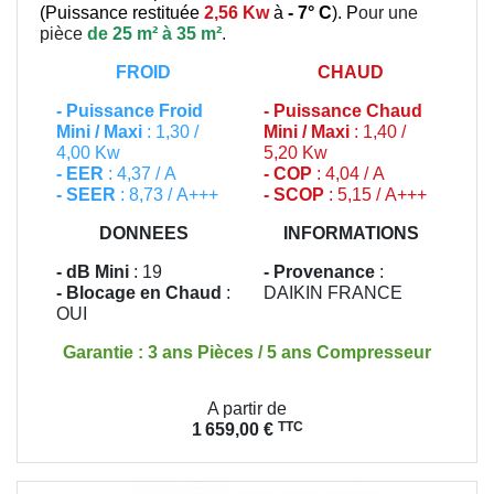
(
Puissance restituée
2,56 Kw
à
- 7° C
). P
our une
pièce
de 25 m² à 35 m²
.
FROID
CHAUD
-
Puissance Froid
-
Puissance Chaud
Mini / Maxi
: 1,30 /
Mini / Maxi
: 1,40 /
4,00 Kw
5,20 Kw
- EER
: 4,37 / A
- COP
: 4,04 / A
- SEER
: 8,73 / A+++
- SCOP
: 5,15 / A+++
DONNEES
INFORMATIONS
- dB Mini
: 19
- Provenance
:
- Blocage en Chaud
:
DAIKIN FRANCE
OUI
Garantie : 3 ans Pièces / 5 ans Compresseur
Prix
A partir de
TTC
1 659,00 €