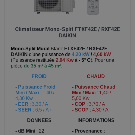
Climatiseur Mono-Split FTXF42E / RXF42E
DAIKIN
Mono-Split Mural
Blanc
FTXF42E / RXF42E
DAIKIN
d'une puissance de
4,20 kW
/
4,60 kW
(
Puissance restituée
2,94 Kw
à
- 5° C
). P
our une
pièce
de 35 m² à 45 m²
.
FROID
CHAUD
-
Puissance Froid
-
Puissance Chaud
Mini / Maxi
: 1,40 /
Mini / Maxi
: 1,40 /
4,30 Kw
5,00 Kw
- EER
: 3,30 / A
- COP
: 3,70 / A
- SEER
: 6,5 / A++
- SCOP
: 4,30 / A+
DONNEES
INFORMATIONS
- dB Mini
: 22
- Provenance
: