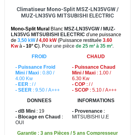
Climatiseur Mono-Split MSZ-LN35VGW /
MUZ-LN35VG MITSUBISHI ELECTRIC
Mono-Split Mural
Blanc
MSZ-LN35VGW / MUZ-
LN35VG
MITSUBISHI ELECTRIC
d'une puissance
de
3,50 kW
/
4,00 kW
(
Puissance restituée
3.60
Kw
à
- 10° C
). P
our une pièce
de 25 m² à 35 m²
.
FROID
CHAUD
-
Puissance Froid
-
Puissance Chaud
Mini / Maxi
: 0.80 /
Mini / Maxi
: 1.00 /
4.00 Kw
6.30 Kw
- EER
: / /
- COP
: / /
- SEER
: 9.50 / A+++
- SCOP
: 5.10 / A+++
DONNEES
INFORMATIONS
- dB Mini
: 19
- Provenance
:
- Blocage en Chaud
:
MITSUBISHI U.E
OUI
Garantie : 3 ans Pièces / 5 ans Compresseur