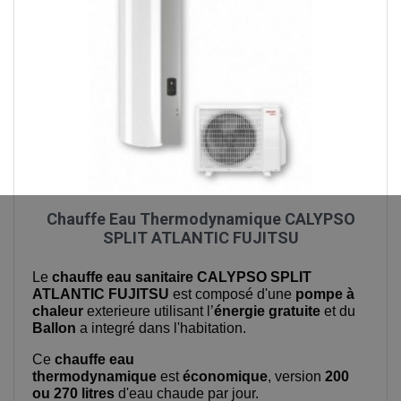
Chauffe Eau Thermodynamique CALYPSO
SPLIT ATLANTIC FUJITSU
Le
chauffe eau sanitaire CALYPSO SPLIT
ATLANTIC FUJITSU
est composé d'une
pompe à
chaleur
exterieure utilisant l’
énergie gratuite
et du
Ballon
a integré dans l'habitation.
Ce
chauffe eau
thermodynamique
est
économique
, version
200
ou
270 litres
d'eau chaude par jour.