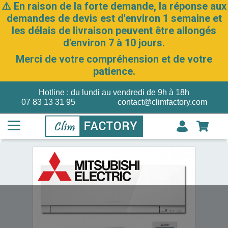
⚠️ En raison de la forte demande, la réponse aux
demandes de devis est d'environ 1 semaine et
les délais de livraison peuvent être allongés
d'environ 7 à 10 jours.
Merci de votre compréhension et de votre
patience.
Hotline : du lundi au vendredi de 9h à 18h
07 83 13 31 95
contact@climfactory.com