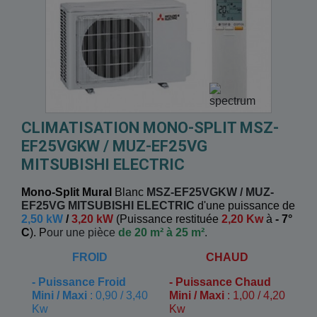
CLIMATISATION MONO-SPLIT MSZ-
EF25VGKW / MUZ-EF25VG
MITSUBISHI ELECTRIC
Mono-Split Mural
Blanc
MSZ-EF25VGKW / MUZ-
EF25VG
MITSUBISHI ELECTRIC
d'une puissance de
2,50 kW
/
3,20 kW
(
Puissance restituée
2,20 Kw
à
- 7°
C
). P
our une pièce
de 20 m² à 25 m²
.
FROID
CHAUD
-
Puissance Froid
-
Puissance Chaud
Mini / Maxi
: 0,90 / 3,40
Mini / Maxi
: 1,00 / 4,20
Kw
Kw