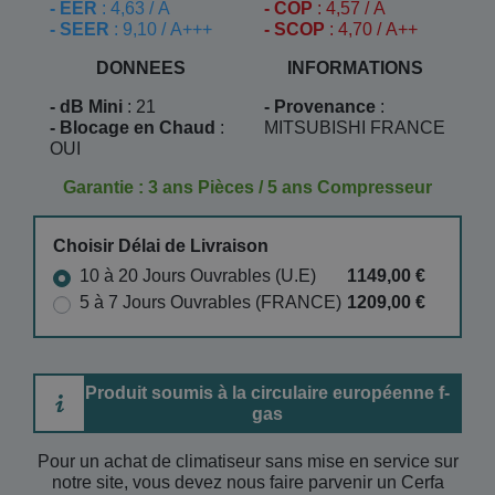
- EER
: 4,63 / A
- COP
: 4,57 / A
- SEER
: 9,10 / A+++
- SCOP
: 4,70 / A++
DONNEES
INFORMATIONS
- dB Mini
: 21
- Provenance
:
- Blocage en Chaud
:
MITSUBISHI FRANCE
OUI
Garantie : 3 ans Pièces / 5 ans Compresseur
Choisir Délai de Livraison
10 à 20 Jours Ouvrables (U.E)
1149,00 €
5 à 7 Jours Ouvrables (FRANCE)
1209,00 €
Produit soumis à la circulaire européenne f-
gas
Pour un achat de climatiseur sans mise en service sur
notre site, vous devez nous faire parvenir un Cerfa