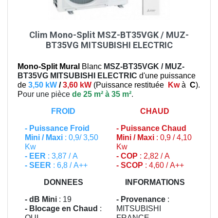
Clim Mono-Split MSZ-BT35VGK / MUZ-
BT35VG MITSUBISHI ELECTRIC
Mono-Split Mural
Blanc
MSZ-BT35VGK / MUZ-
BT35VG
MITSUBISHI ELECTRIC
d'une puissance
de
3,50 kW
/
3,60 kW
(
Puissance restituée
Kw
à
C
).
P
our une pièce
de 25 m² à 35 m²
.
FROID
CHAUD
-
Puissance Froid
-
Puissance Chaud
Mini / Maxi
: 0,9/ 3,50
Mini / Maxi
: 0,9 / 4,10
Kw
Kw
- EER
: 3,87 / A
- COP
: 2,82 / A
- SEER
: 6,8 / A++
- SCOP
: 4,60 / A++
DONNEES
INFORMATIONS
- dB Mini
: 19
- Provenance
:
- Blocage en Chaud
:
MITSUBISHI
OUI
FRANCE