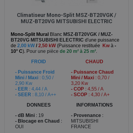
Climatiseur Mono-Split MSZ-BT20VGK /
MUZ-BT20VG MITSUBISHI ELECTRIC
Mono-Split Mural
Blanc
MSZ-BT20VGK / MUZ-
BT20VG
MITSUBISHI ELECTRIC
d'une puissance
de
2,00 kW
/
2,50 kW
(
Puissance restituée
Kw
à
-
10° C
). P
our une pièce
de 20 m² à 25 m²
.
FROID
CHAUD
-
Puissance Froid
-
Puissance Chaud
Mini / Maxi
: 0,50 /
Mini / Maxi
: 0,70 /
2,90 Kw
3,20 Kw
- EER
: 4,44 / A
- COP
: 4,55 / A
- SEER
: 8,10 / A++
- SCOP
: 4,30 / A+
DONNEES
INFORMATIONS
- dB Mini
: 19
- Provenance
:
- Blocage en Chaud
:
MITSUBISHI
OUI
FRANCE