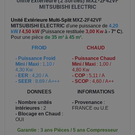
Unité Extérieure (2 Sorties) MXZ-2F42VF
MITSUBISHI ELECTRIC
Unité Extérieure Multi-Split
MXZ-2F42VF
MITSUBISHI ELECTRIC
d'une puissance de
4,20
kW
/
4,50 kW
(
Puissance restituée
3,00 Kw
à
- 7° C
).
P
our une pièce
de 35 m² à 45 m²
.
FROID
CHAUD
-
Puissance Froid
-
Puissance Chaud
Mini / Maxi
: 1,10 /
Mini / Maxi
: 1,00 /
4,30 Kw
4,80 Kw
- EER
: 4,20 / A
- COP
: 5,11 / A
- SEER
: 8,69 / A+++
- SCOP
: 4,60 / A++
DONNEES
INFORMATIONS
- Nombre unités
- Provenance
:
intérieures
: 2
FRANCE ou U.E
- Blocage en Chaud
:
OUI
Garantie : 3 ans Pièces / 5 ans Compresseur