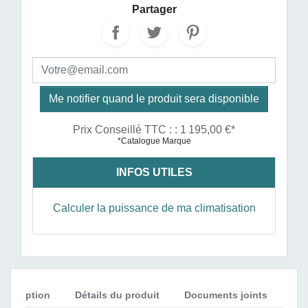
Partager
Me notifier quand le produit sera disponible
Prix Conseillé TTC : : 1 195,00 €*
*Catalogue Marque
INFOS UTILES
Calculer la puissance de ma climatisation
Description
Détails du produit
Documents joints
Avi