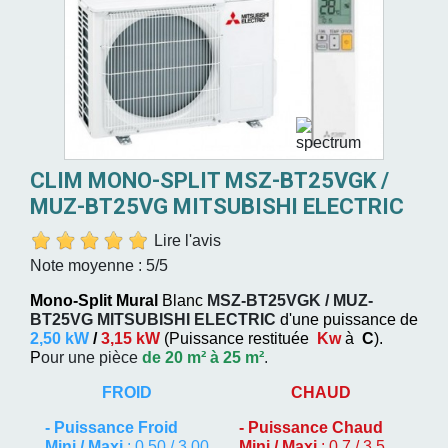
CLIM MONO-SPLIT MSZ-BT25VGK /
MUZ-BT25VG MITSUBISHI ELECTRIC
Lire l'avis
Note moyenne :
5
/5
Mono-Split Mural
Blanc
MSZ-BT25VGK / MUZ-
BT25VG
MITSUBISHI ELECTRIC
d'une puissance de
2,50 kW
/
3,15 kW
(
Puissance restituée
Kw
à
C
).
P
our une pièce
de 20 m² à 25 m²
.
FROID
CHAUD
-
Puissance Froid
-
Puissance Chaud
Mini / Maxi
: 0,50 / 3,00
Mini / Maxi
: 0,7 / 3,5