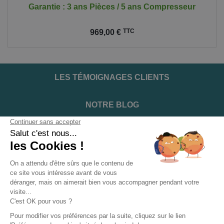
Garantie : 3 ans Pièces / 5 ans Compresseur
Prix
TTC
969,00 €
LES TÉMOIGNAGES CLIENTS
NOTRE BLOG
DEVENIR INSTALLATEUR
NOTRE SERVICE APRÈS VENTE
NOS PARTENAIRES OFFICIELS
INFORMATIONS ET CONDITIONS