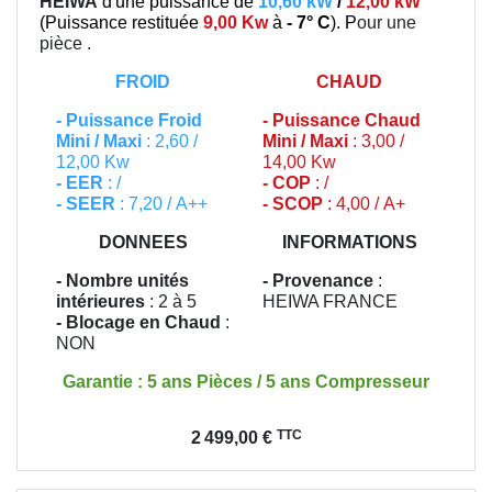
HEIWA
d'une puissance de
10,60 kW
/
12,00 kW
(
Puissance restituée
9,00 Kw
à
- 7° C
). P
our une
pièce
.
FROID
CHAUD
-
Puissance Froid
-
Puissance Chaud
Mini / Maxi
: 2,60 /
Mini / Maxi
: 3,00 /
12,00 Kw
14,00 Kw
- EER
: /
- COP
: /
- SEER
: 7,20 / A++
- SCOP
: 4,00 / A+
DONNEES
INFORMATIONS
- Nombre unités
- Provenance
:
intérieures
: 2 à 5
HEIWA FRANCE
- Blocage en Chaud
:
NON
Garantie : 5 ans Pièces / 5 ans Compresseur
Prix
TTC
2 499,00 €