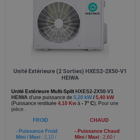
Unité Extérieure (2 Sorties) HXES2-2X50-V1
HEIWA
Unité Extérieure Multi-Split
HXES2-2X50-V1
HEIWA
d'une puissance de
5,20 kW
/
5,40 kW
(
Puissance restituée
4,10 Kw
à
- 7° C
). P
our une
pièce
.
FROID
CHAUD
-
Puissance Froid
-
Puissance Chaud
Mini / Maxi
: 2,10 /
Mini / Maxi
: 2,60 /