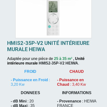
HMIS2-35P-V2 UNITÉ INTÉRIEURE
MURALE HEIWA
Adaptée pour une pièce de
25 à 35 m²
,
Unité
intérieure murale
HMIS2-35P-V2
HEIWA
.
FROID
CHAUD
-
Puissance en Froid
:
-
Puissance en
3,20 Kw
Chaud
: 3,40 Kw
DONNEES
INFORMATIONS
- dB Mini
: 20
- Provenance
: HEIWA
- dB Maxi
: 35
FRANCE