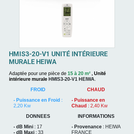
HMIS3-20-V1 UNITÉ INTÉRIEURE
MURALE HEIWA
Adaptée pour une pièce de
15 à 20 m²
,
Unité
intérieure murale
HMIS3-20-V1
HEIWA
.
FROID
CHAUD
-
Puissance en Froid
:
-
Puissance en
2,20 Kw
Chaud
: 2,40 Kw
DONNEES
INFORMATIONS
- dB Mini
: 17
- Provenance
: HEIWA
- dB Maxi
: 33
FRANCE