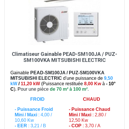
Climatiseur Gainable PEAD-SM100JA / PUZ-
SM100VKA MITSUBISHI ELECTRIC
Gainable
PEAD-SM100JA / PUZ-SM100VKA
MITSUBISHI ELECTRIC
d'une puissance de
9,50
kW
/
11,20 kW
(
Puissance restituée
8,00 Kw
à
- 10°
C
). P
our une pièce
de 70 m² à 100 m²
.
FROID
CHAUD
-
Puissance Froid
-
Puissance Chaud
Mini / Maxi
: 4,00 /
Mini / Maxi
: 2,80 /
10,60 Kw
12,50 Kw
- EER
: 3,21 / B
- COP
: 3,70 / A