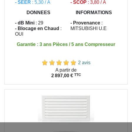
- SEER
: 5,30 / A
- SCOP
: 3,80 / A
DONNEES
INFORMATIONS
- dB Mini
: 29
- Provenance
:
- Blocage en Chaud
:
MITSUBISHI U.E
OUI
Garantie : 3 ans Pièces / 5 ans Compresseur
2 avis
Prix
A partir de
TTC
2 897,00 €