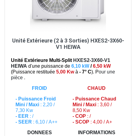
Unité Extérieure (2 à 3 Sorties) HXES2-3X60-
V1 HEIWA
Unité Extérieure Multi-Split
HXES2-3X60-V1
HEIWA
d'une puissance de
6,10 kW
/
6,50 kW
(
Puissance restituée
5,00 Kw
à
- 7° C
). P
our une
pièce
.
FROID
CHAUD
-
Puissance Froid
-
Puissance Chaud
Mini / Maxi
: 2,20 /
Mini / Maxi
: 3,60 /
7,30 Kw
8,50 Kw
- EER
: /
- COP
: /
- SEER
: 6,10 / A++
- SCOP
: 4,00 / A+
DONNEES
INFORMATIONS