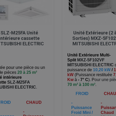

Aperçu rapide

Aperçu rapide
SLZ-M25FA Unité
Unité Extérieure (2 
intérieure cassette
Sorties) MXZ-5F10
TSUBISHI ELECTRIC
MITSUBISHI ELECT
Unité Extérieure Multi-
Split
MXZ-5F102VF
MITSUBISHI ELECTRIC
ée pour une pièce ou un
puissance de
10,20 kW
/
1
 de pièces
20 à 25 m²
kW
(
Puissance restituée
7
é intérieure
Kw
à
- 7° C
). P
our une pi
tte
SLZ-M25FA
70 m² à 100 m²
.
UBISHI ELECTRIC
.
FROID
CHA
FROID
CHAUD
-
-
Puissance
Puissa
-
Froid Mini /
Chaud