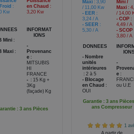
issance
Puissance
Maxi
: 3,90
Mini /
Froid
:
en Chaud
:
/ 11,00 Kw
Maxi
: 4
0 Kw
3,20 Kw
- EER
:
/ 14,00
3,24 / A
- COP
:
- SEER
:
4,49 / A
NNEES
INFORMAT
5,30 / A
- SCOP
IONS
3,80 / A
B Mini
:
-
DONNEES
INFOR
B Maxi
:
Provenanc
ION
- Nombre
e
:
unités
-
MITSUBIS
intérieures
Proven
HI
: 2 à 5
e
:
FRANCE
- Blocage
FRANC
-
: 15 Kg +
en Chaud
:
ou U.E
3Kg
OUI
(façade) Kg
Garantie : 3 ans Pièces
ans Compresseur
arantie : 3 ans Pièces
1 av
Prix
A partir de