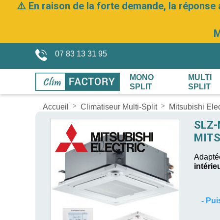
⚠️ En raison de la forte demande, la réponse 
M
07 83 13 31 95
MONO
MULTI
SPLIT
SPLIT
Accueil
Climatiseur Multi-Split
Mitsubishi Elec
SLZ-
MITS
Adaptée
intérie
-
Pui