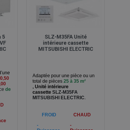

Aperçu rapide
à 5
SLZ-M35FA Unité
2VF
intérieure cassette
RIC
MITSUBISHI ELECTRIC
d'une
Adaptée pour une pièce ou un
0,50
total de pièces
25 à 35 m²
,00
,
Unité intérieure
èce
de
cassette
SLZ-M35FA
MITSUBISHI ELECTRIC
.
UD
FROID
CHAUD
nce
-
-