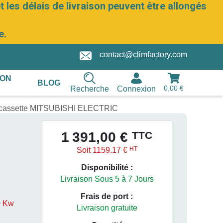
 les délais de livraison peuvent être allongés
e.
contact@climfactory.com
ION
BLOG
0,00 €
Recherche
Connexion
e cassette MITSUBISHI ELECTRIC
TTC
1 391,00 €
HT
Soit 1159.17 €
Disponibilité :
Livraison Sous 5 à 7 Jours
Frais de port :
0 Kw
Livraison gratuite