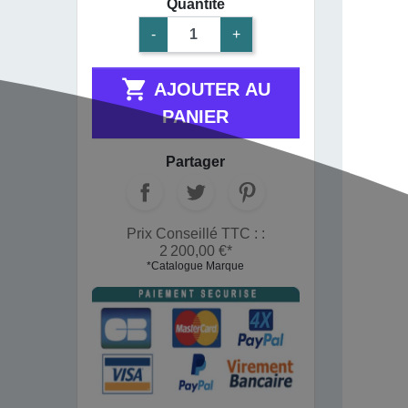
Quantité
-
+

AJOUTER AU
PANIER
Partager
Prix Conseillé TTC : :
2 200,00 €*
*Catalogue Marque