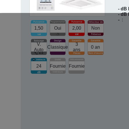
- dB 
- dB
-
:
1,50
Oui
2,00
Non
V.
3
Classique
0 an
Auto
ans
24
Fournie
Fournie