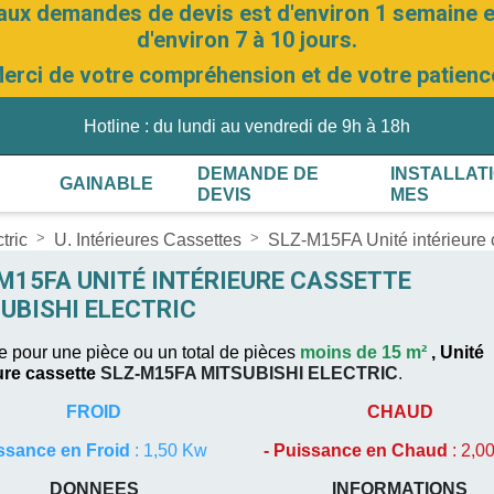
aux demandes de devis est d'environ 1 semaine et
d'environ 7 à 10 jours.
erci de votre compréhension et de votre patienc
Hotline : du lundi au vendredi de 9h à 18h
DEMANDE DE
INSTALLAT
GAINABLE
DEVIS
MES
tric
U. Intérieures Cassettes
SLZ-M15FA Unité intérieur
M15FA UNITÉ INTÉRIEURE CASSETTE
UBISHI ELECTRIC
 pour une pièce ou un total de pièces
moins de 15 m²
,
Unité
ure cassette
SLZ-M15FA
MITSUBISHI ELECTRIC
.
FROID
CHAUD
ssance en Froid
: 1,50 Kw
-
Puissance en Chaud
: 2,0
DONNEES
INFORMATIONS