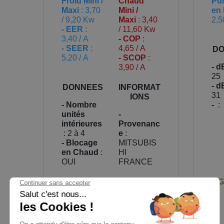
Froid Mini /
Chaud
Pu
Maxi
: 3,70
Mini /
en 
/ 9,20 Kw
Maxi
: 3,40
2,5
- EER
:
/ 11,60 Kw
3,40 / A
- COP
:
- SEER
:
4,65 / A
DO
5,20 / A
- SCOP
:
- d
3,90 / A
25
- d
DONNEES
INFORMAT
31
IONS
- Nombre
-
:
unités
-
intérieures
Provenanc
: 2 à 4
e
:
- Blocage
MITSUBIS
en Chaud
:
HI
OUI
FRANCE
Garantie : 3 ans Pièces / 5
G
ans Compresseur
Prix
A partir de