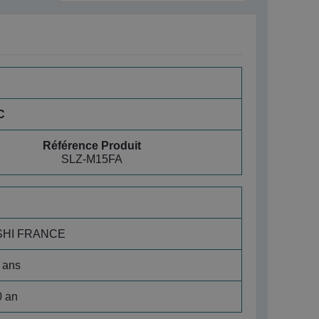
C
Référence Produit
SLZ-M15FA
SHI FRANCE
 ans
0 an