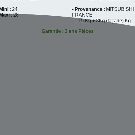
Mini
: 24
- Provenance
: MITSUBISHI
 Maxi
: 28
FRANCE
-
: 15 Kg + 3Kg (façade) Kg
Garantie : 3 ans Pièces