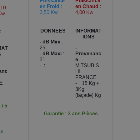
Puissance
Puissance
en Froid
:
en Chaud
:
,10
3,50 Kw
4,00 Kw
 Kw
DONNEES
INFORMAT
:
IONS
- dB Mini
:
25
-
MAT
- dB Maxi
:
Provenanc
S
31
e
:
-
:
MITSUBIS
anc
HI
FRANCE
E
-
: 15 Kg +
3Kg
(façade) Kg
 / 5
Garantie : 3 ans Pièces
is