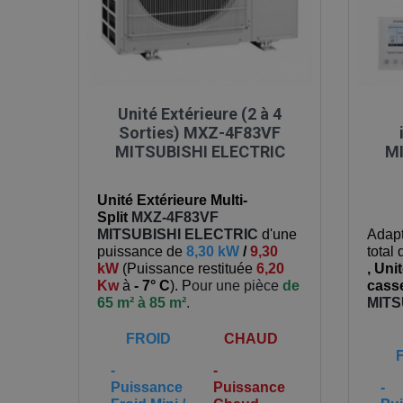

Aperçu rapide
Unité Extérieure (2 à 4
Sorties) MXZ-4F83VF
MITSUBISHI ELECTRIC
MI
Unité Extérieure Multi-
Split
MXZ-4F83VF
MITSUBISHI ELECTRIC
d'une
Adapt
puissance de
8,30 kW
/
9,30
total
kW
(
Puissance restituée
6,20
,
Unit
Kw
à
- 7° C
). P
our une pièce
de
casse
65 m² à 85 m²
.
MITS
FROID
CHAUD
-
-
Puissance
Puissance
-