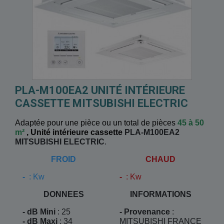
PLA-M100EA2 UNITÉ INTÉRIEURE
CASSETTE MITSUBISHI ELECTRIC
Adaptée pour une pièce ou un total de pièces
45 à 50
m²
,
Unité intérieure cassette
PLA-M100EA2
MITSUBISHI ELECTRIC
.
FROID
CHAUD
-
: Kw
-
: Kw
DONNEES
INFORMATIONS
- dB Mini
: 25
- Provenance
:
- dB Maxi
: 34
MITSUBISHI FRANCE