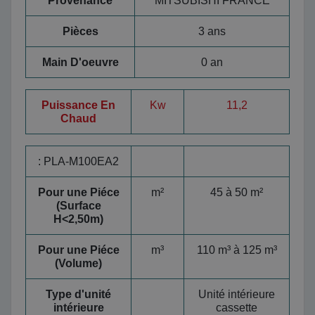
Provenance
MITSUBISHI FRANCE
Pièces
3 ans
Main D'oeuvre
0 an
Puissance En
Kw
11,2
Chaud
:
PLA-M100EA2
Pour une Piéce
m²
45 à 50 m²
(Surface
H<2,50m)
Pour une Piéce
m³
110 m³ à 125 m³
(Volume)
Type d'unité
Unité intérieure
intérieure
cassette