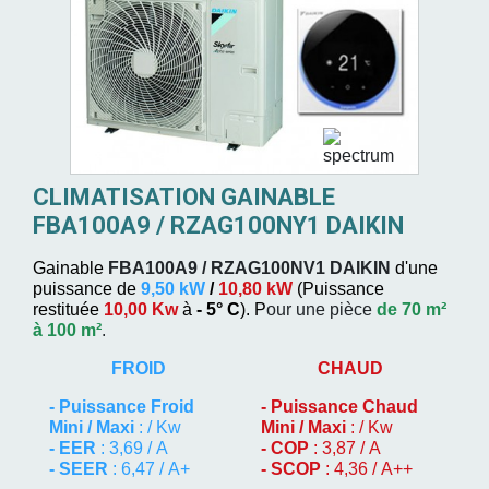
CLIMATISATION GAINABLE
FBA100A9 / RZAG100NY1 DAIKIN
Gainable
FBA100A9 / RZAG100NV1
DAIKIN
d'une
puissance de
9,50 kW
/
10,80 kW
(
Puissance
restituée
10,00 Kw
à
- 5° C
). P
our une pièce
de 70 m²
à 100 m²
.
FROID
CHAUD
-
Puissance Froid
-
Puissance Chaud
Mini / Maxi
: / Kw
Mini / Maxi
: / Kw
- EER
: 3,69 / A
- COP
: 3,87 / A
- SEER
: 6,47 / A+
- SCOP
: 4,36 / A++