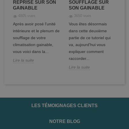
REPRISE SUR SON
SOUFFLAGE SUR
C
GAINABLE
SON GAINABLE
S
4805 vues
3650 vues
Après avoir posé l'unité
Vous êtes désormais
Vo
intérieure et le plenum de
dans cette deuxième
ét
soufflage de votre
partie de ce tutoriel qui
cl
en
climatisation gainable,
va, aujourd'hui vous
Ap
vous voici dans la...
expliquer comment
in
raccorder...
Lire la suite
Li
Lire la suite
LES TÉMOIGNAGES CLIENTS
NOTRE BLOG