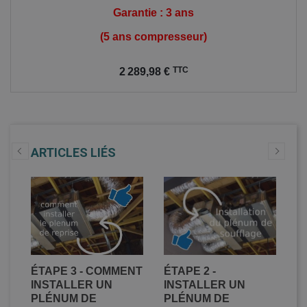
Garantie : 3 ans
(5 ans compresseur)
Prix
TTC
2 289,98 €
ARTICLES LIÉS
ER
ÉTAPE 3 - COMMENT
ÉTAPE 2 -
É
DE
INSTALLER UN
INSTALLER UN
C
PLÉNUM DE
PLÉNUM DE
D