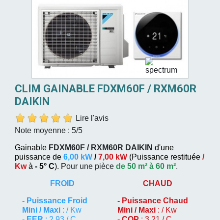
CLIM GAINABLE FDXM60F / RXM60R
DAIKIN
Lire l'avis
Note moyenne :
5
/5
Gainable
FDXM60F / RXM60R
DAIKIN
d'une
puissance de
6,00 kW
/
7,00 kW
(
Puissance restituée
/
Kw
à
- 5° C
). P
our une pièce
de 50 m² à 60 m²
.
FROID
CHAUD
-
Puissance Froid
-
Puissance Chaud
Mini / Maxi
: / Kw
Mini / Maxi
: / Kw
- EER
: 2,93 / C
- COP
: 3,21 / C