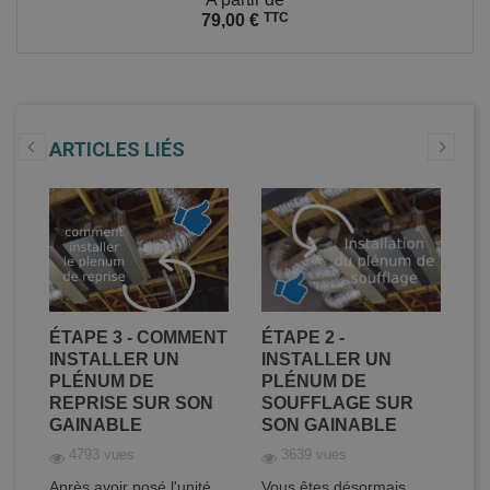
TTC
79,00 €
ARTICLES LIÉS
ER
ÉTAPE 3 - COMMENT
ÉTAPE 2 -
É
DE
INSTALLER UN
INSTALLER UN
C
PLÉNUM DE
PLÉNUM DE
D
REPRISE SUR SON
SOUFFLAGE SUR
C
GAINABLE
SON GAINABLE
S
4793 vues
3639 vues
Après avoir posé l'unité
Vous êtes désormais
Vo