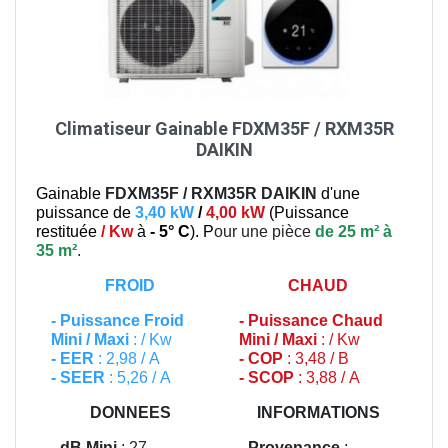
Climatiseur Gainable FDXM35F / RXM35R
DAIKIN
Gainable
FDXM35F / RXM35R
DAIKIN
d'une
puissance de
3,40 kW
/
4,00 kW
(
Puissance
restituée
/ Kw
à
- 5° C
). P
our une pièce
de 25 m² à
35 m²
.
FROID
CHAUD
-
Puissance Froid
-
Puissance Chaud
Mini / Maxi
: / Kw
Mini / Maxi
: / Kw
- EER
: 2,98 / A
- COP
: 3,48 / B
- SEER
: 5,26 / A
- SCOP
: 3,88 / A
DONNEES
INFORMATIONS
- dB Mini
: 27
- Provenance
: