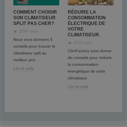
T
COMMENT CHOISIR
RÉDUIRE LA
C
SON CLIMATISEUR
CONSOMMATION
É
SPLIT PAS CHER?
ÉLECTRIQUE DE
É
VOTRE
C
2994 vues
CLIMATISEUR.
Nous vous donnons 5
?
4719 vues
No
conseils pour trouver le
ClimFactory vous donne
ex
climatiseur split au
dix conseils pour réduire
un
meilleur prix.
ils
la consommation
én
Lire la suite
au
énergétique de votre
po
climatiseur.
im
Lire la suite
Lir