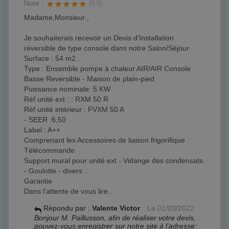
Note :
★★★★★
(5.0)
Madame,Monsieur ,
Je souhaiterais recevoir un Devis d'Installation
réversible de type console dans notre Salon/Séjour
Surface : 54 m2 .
Type : Ensemble pompe à chaleur AIR/AIR Console
Basse Reversible - Maison de plain-pied
Puissance nominale: 5 KW
Réf unité ext : : RXM 50 R
Réf unité intérieur : FVXM 50 A
- SEER :6,50
Label : A++
Comprenant les Accessoires de liaison frigorifique
Télécommande
Support mural pour unité ext - Vidange des condensats
- Goulotte - divers .
Garantie
Dans l'attente de vous lire .
Répondu par :
Valente Victor
Le
01/03/2022
Bonjour M. Paillusson, afin de réaliser votre devis,
pouvez-vous enregistrer sur notre site à l'adresse: