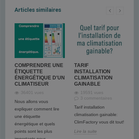
Articles similaires
COMPRENDRE UNE
TARIF
C
ÉTIQUETTE
INSTALLATION
G
ÉNERGÉTIQUE D'UN
CLIMATISATION
P
CLIMATISEUR
GAINABLE
L
36401 vues
19591 vues
3 commentaires
Nous allons vous
La
ui
Tarif installation
expliquer comment lire
l'
climatisation gainable:
une étiquette
pa
ClimFactory vous dit tout!
énergétique et quels
au
points sont les plus
Lire la suite
au
importants pour...
n'