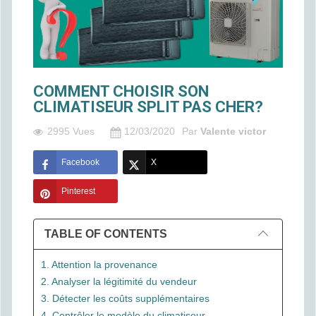
COMMENT CHOISIR SON
CLIMATISEUR SPLIT PAS CHER?
2995 Vues
12/03/2020
Par
Valente victor
Facebook
X
Pinterest
TABLE OF CONTENTS
1. Attention la provenance
2. Analyser la légitimité du vendeur
3. Détecter les coûts supplémentaires
4. Contrôler le modèle du climatiseur