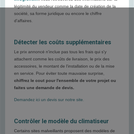
légitimité du vendeur comme la date de création de la
société, sa forme juridique ou encore le chiffre
d'affaires.
Détecter les coûts supplémentaires
Le prix annoncé n'inclue pas tous les frais qui s'y
attachent comme les coûts de livraison, le prix des
accessoires, le montant de l'installation ou de la mise
en service. Pour éviter toute mauvaise surprise,
chiffrez le cout pour l'ensemble de votre projet ou
faites une demande de devis.
Demandez ici un devis sur notre site.
Contrôler le modèle du climatiseur
Certains sites malveillants proposent des modèles de