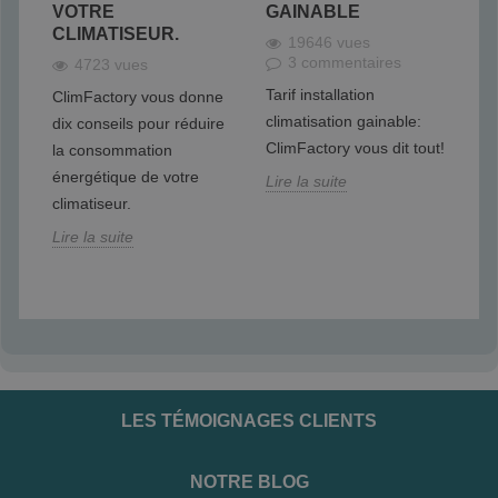
VOTRE
GAINABLE
C
CLIMATISEUR.
19646 vues
3 commentaires
4723 vues
Cl
Tarif installation
ClimFactory vous donne
pr
 de
climatisation gainable:
dix conseils pour réduire
pe
e.
ClimFactory vous dit tout!
la consommation
la
énergétique de votre
Lire la suite
cl
climatiseur.
ses
Lire la suite
Lir
LES TÉMOIGNAGES CLIENTS
NOTRE BLOG