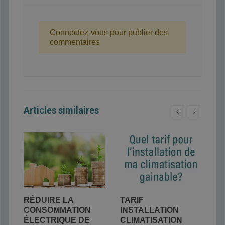
Connectez-vous pour publier des
commentaires
Articles similaires
N
RÉDUIRE LA
TARIF
D
CONSOMMATION
INSTALLATION
P
NT
ÉLECTRIQUE DE
CLIMATISATION
V