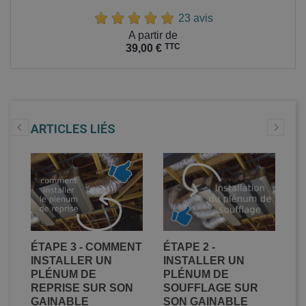
23 avis
Prix
A partir de
TTC
39,00 €
ARTICLES LIÉS
ER
ÉTAPE 3 - COMMENT
ÉTAPE 2 -
É
DE
INSTALLER UN
INSTALLER UN
C
PLÉNUM DE
PLÉNUM DE
D
REPRISE SUR SON
SOUFFLAGE SUR
C
GAINABLE
SON GAINABLE
S