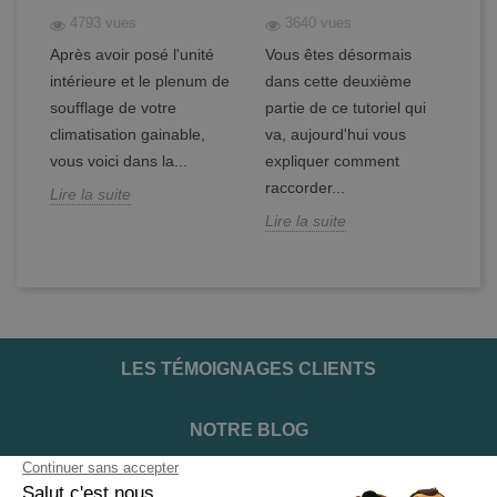
4793 vues
3640 vues
Après avoir posé l'unité
Vous êtes désormais
Vo
intérieure et le plenum de
dans cette deuxième
ét
soufflage de votre
partie de ce tutoriel qui
cl
en
climatisation gainable,
va, aujourd'hui vous
Ap
vous voici dans la...
expliquer comment
in
raccorder...
Lire la suite
Li
Lire la suite
LES TÉMOIGNAGES CLIENTS
NOTRE BLOG
DEVENIR INSTALLATEUR