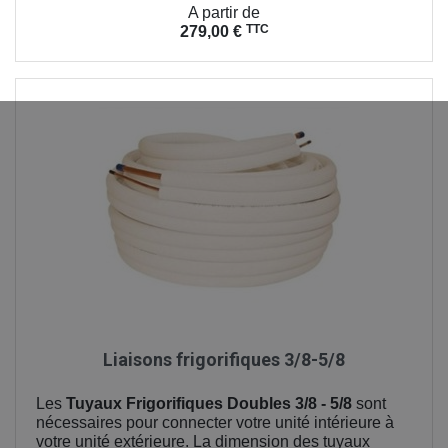
Prix
A partir de
TTC
279,00 €
Liaisons frigorifiques 3/8-5/8
Les
Tuyaux Frigorifiques Doubles 3/8 - 5/8
sont
nécessaires pour connecter votre unité intérieure à
votre unité extérieure. La dimension des tuyaux