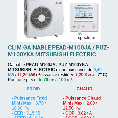
CLIM GAINABLE PEAD-M100JA / PUZ-
M100YKA MITSUBISHI ELECTRIC
Gainable
PEAD-M100JA / PUZ-M100YKA
MITSUBISHI ELECTRIC
d'une puissance de
9,40
kW
/
11,20 kW
(
Puissance restituée
7,20 Kw
à
- 7° C
).
P
our une pièce
de 70 m² à 100 m²
.
FROID
CHAUD
-
Puissance Froid
-
Puissance Chaud
Mini / Maxi
: 3,70 /
Mini / Maxi
: 2,80 /
10,60 Kw
12,50 Kw
- EER
: 3,15 / B
- COP
: 3,82 / A