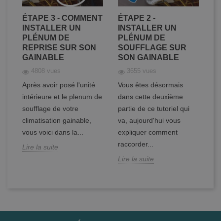
ER
ÉTAPE 3 - COMMENT
ÉTAPE 2 -
É
DE
INSTALLER UN
INSTALLER UN
C
PLÉNUM DE
PLÉNUM DE
D
REPRISE SUR SON
SOUFFLAGE SUR
C
GAINABLE
SON GAINABLE
S
4808 vues
3655 vues
Après avoir posé l'unité
Vous êtes désormais
Vo
intérieure et le plenum de
dans cette deuxième
ét
soufflage de votre
partie de ce tutoriel qui
cl
en
climatisation gainable,
va, aujourd'hui vous
Ap
vous voici dans la...
expliquer comment
in
raccorder...
Lire la suite
Li
Lire la suite