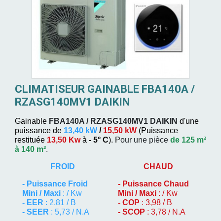
CLIMATISEUR GAINABLE FBA140A /
RZASG140MV1 DAIKIN
Gainable
FBA140A / RZASG140MV1
DAIKIN
d'une
puissance de
13,40 kW
/
15,50 kW
(
Puissance
restituée
13,50 Kw
à
- 5° C
). P
our une pièce
de 125 m²
à 140 m²
.
FROID
CHAUD
-
Puissance Froid
-
Puissance Chaud
Mini / Maxi
: / Kw
Mini / Maxi
: / Kw
- EER
: 2,81 / B
- COP
: 3,98 / B
- SEER
: 5,73 / N.A
- SCOP
: 3,78 / N.A