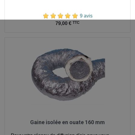
9 avis
Prix
TTC
79,00 €
Gaine isolée en ouate 160 mm