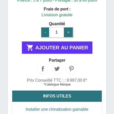
France : 5 à 7 jours - Portugal : 30 à 60 jours
Frais de port :
Livraison gratuite
Quantité
-
+

AJOUTER AU PANIER
Partager
Prix Conseillé TTC : : 9 997,00 €*
*Catalogue Marque
INFOS UTILES
Installer une climatisation gainable