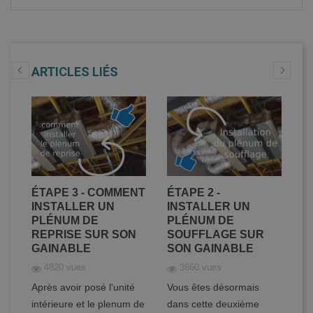
ARTICLES LIÉS
ER
ÉTAPE 3 - COMMENT
ÉTAPE 2 -
É
DE
INSTALLER UN
INSTALLER UN
C
PLÉNUM DE
PLÉNUM DE
D
REPRISE SUR SON
SOUFFLAGE SUR
C
GAINABLE
SON GAINABLE
S
4820 vues
3660 vues
Après avoir posé l'unité
Vous êtes désormais
Vo
intérieure et le plenum de
dans cette deuxième
ét