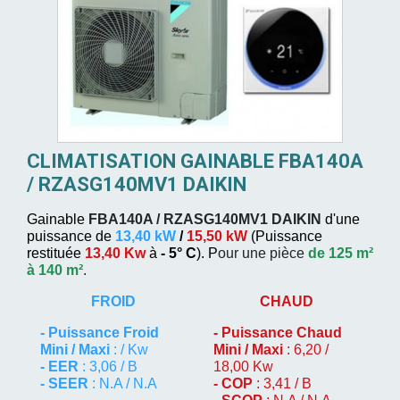
CLIMATISATION GAINABLE FBA140A
/ RZASG140MV1 DAIKIN
Gainable
FBA140A / RZASG140MV1
DAIKIN
d'une
puissance de
13,40 kW
/
15,50 kW
(
Puissance
restituée
13,40 Kw
à
- 5° C
). P
our une pièce
de 125 m²
à 140 m²
.
FROID
CHAUD
-
Puissance Froid
-
Puissance Chaud
Mini / Maxi
: / Kw
Mini / Maxi
: 6,20 /
- EER
: 3,06 / B
18,00 Kw
- SEER
: N.A / N.A
- COP
: 3,41 / B