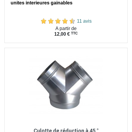
unites interieures gainables
11 avis
Prix
A partir de
TTC
12,00 €
Culotte de réduction à 45 °