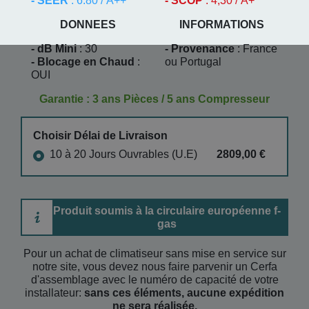
- SEER
: 6.80 / A++
- SCOP
: 4,30 / A+
DONNEES
INFORMATIONS
- dB Mini
: 30
- Provenance
: France
- Blocage en Chaud
:
ou Portugal
OUI
Garantie : 3 ans Pièces / 5 ans Compresseur
Choisir Délai de Livraison
10 à 20 Jours Ouvrables (U.E)
2809,00 €
Produit soumis à la circulaire européenne f-
gas
Pour un achat de climatiseur sans mise en service sur
notre site, vous devez nous faire parvenir un Cerfa
d'assemblage avec le numéro de capacité de votre
installateur:
sans ces éléments, aucune expédition
ne sera réalisée.