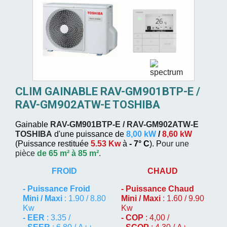
CLIM GAINABLE RAV-GM901BTP-E /
RAV-GM902ATW-E TOSHIBA
Gainable
RAV-GM901BTP-E / RAV-GM902ATW-E
TOSHIBA
d'une puissance de
8,00 kW
/
8,60 kW
(
Puissance restituée
5.53 Kw
à
- 7° C
). P
our une
pièce
de 65 m² à 85 m²
.
FROID
CHAUD
-
Puissance Froid
-
Puissance Chaud
Mini / Maxi
: 1.90 / 8.80
Mini / Maxi
: 1.60 / 9.90
Kw
Kw
- EER
: 3.35 /
- COP
: 4,00 /