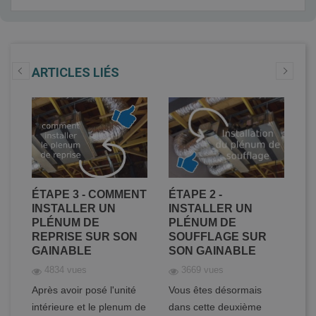
ARTICLES LIÉS
ER
ÉTAPE 3 - COMMENT
ÉTAPE 2 -
É
DE
INSTALLER UN
INSTALLER UN
C
PLÉNUM DE
PLÉNUM DE
D
REPRISE SUR SON
SOUFFLAGE SUR
C
GAINABLE
SON GAINABLE
S
4834 vues
3669 vues
Après avoir posé l'unité
Vous êtes désormais
Vo
intérieure et le plenum de
dans cette deuxième
ét