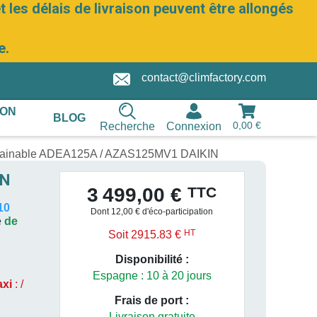
 les délais de livraison peuvent être allongés
e.
contact@climfactory.com
ION
BLOG
0,00 €
Recherche
Connexion
Gainable ADEA125A / AZAS125MV1 DAIKIN
IN
TTC
3 499,00 €
10
Dont 12,00 € d'éco-participation
e
de
HT
Soit 2915.83 €
Disponibilité :
Espagne : 10 à 20 jours
axi
: /
Frais de port :
Livraison gratuite