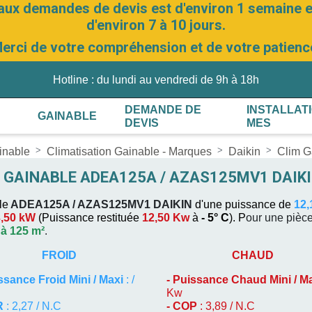
aux demandes de devis est d'environ 1 semaine et
d'environ 7 à 10 jours.
erci de votre compréhension et de votre patienc
Hotline : du lundi au vendredi de 9h à 18h
DEMANDE DE
INSTALLAT
GAINABLE
DEVIS
MES
inable
Climatisation Gainable - Marques
Daikin
Clim 
 GAINABLE ADEA125A / AZAS125MV1 DAIK
le
ADEA125A / AZAS125MV1
DAIKIN
d'une puissance de
12,
3,50 kW
(
Puissance restituée
12,50 Kw
à
- 5° C
). P
our une pièc
 à 125 m²
.
FROID
CHAUD
ssance Froid Mini / Maxi
: /
-
Puissance Chaud Mini / M
Kw
R
: 2,27 / N.C
- COP
: 3,89 / N.C