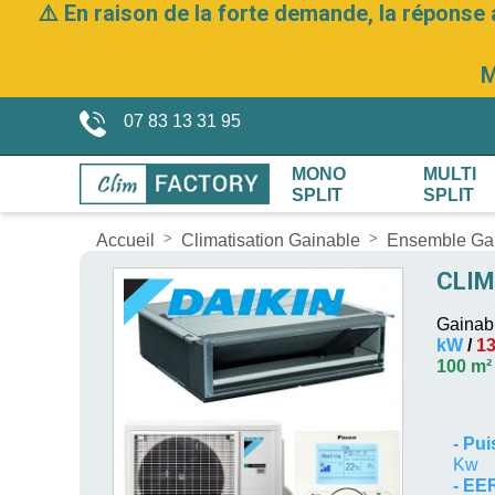
⚠️ En raison de la forte demande, la réponse 
M
07 83 13 31 95
MONO
MULTI
SPLIT
SPLIT
Accueil
Climatisation Gainable
Ensemble Ga
CLIM
Gainab
kW
/
1
100 m²
-
Pui
Kw
- EE