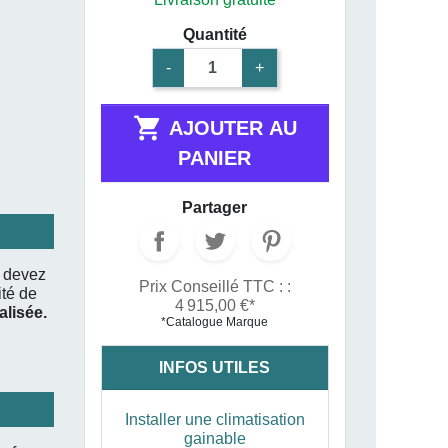
Quantité
-
+

AJOUTER AU
PANIER
Partager
s devez
Prix Conseillé TTC : :
té de
4 915,00 €*
alisée.
*Catalogue Marque
INFOS UTILES
Installer une climatisation
gainable