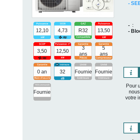
- S
-
:
12,10
4,73
R32
13,50
- Bl
3
5
3,50
12,50
ans
ans
0 an
32
Fournie
Fournie
Pour u
nous
Fournie
votre i