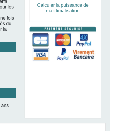
erfa
Calculer la puissance de
our les
ma climatisation
ne fois
rès du
r la
3 ans