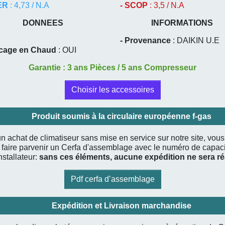
EER
: 4,73 / N.A
- SCOP
: 3,5 / N.A
DONNEES
INFORMATIONS
- Provenance
: DAIKIN U.E
ocage en Chaud
: OUI
Garantie : 3 ans Pièces / 5 ans Compresseur
Choisir les accessoires
Produit soumis à la circulaire européenne f-gas
n achat de climatiseur sans mise en service sur notre site, vou
 faire parvenir un Cerfa d'assemblage avec le numéro de capaci
nstallateur:
sans ces éléments, aucune expédition ne sera ré
Pdf cerfa d’assemblage
Expédition et Livraison marchandise