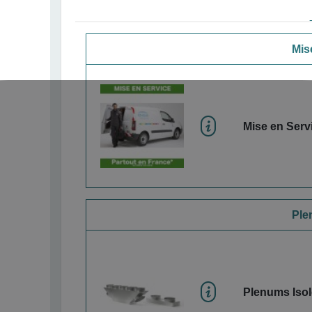
Mise
Mise en Servi
Ple
Plenums Isol