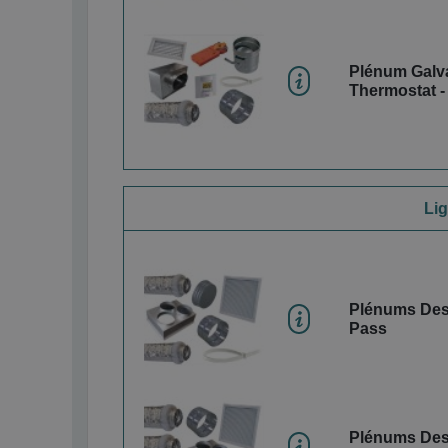
Plénum Galva
Thermostat -
Lig
Plénums Des
Pass
Plénums Des