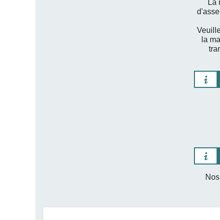
La 
d'asse
Veuill
la ma
tra
Nos 