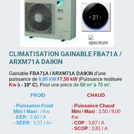
CLIMATISATION GAINABLE FBA71A /
ARXM71A DAIKIN
Gainable
FBA71A / ARXM71A
DAIKIN
d'une
puissance de
6,80 kW
/
7,50 kW
(
Puissance restituée
Kw
à
- 10° C
). P
our une pièce
de 60 m² à 70 m²
.
FROID
CHAUD
-
Puissance Froid
-
Puissance Chaud
Mini / Maxi
: / Kw
Mini / Maxi
: 3,50 / 9,00
- EER
: 3,60 / A
Kw
- SEER
: 5,57 / A+
- COP
: 3,67 / A
- SCOP
: 3,81 / A