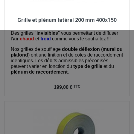
Grille et plénum latéral 200 mm 400x150
Des grilles "
invisibles
" vous permettant de diffuser
l'
air
chaud
et
froid
comme vous le souhaitez !!!
Nos grilles de soufflage
double déflexion
(
mural ou
plafond
) ont une finition et de cotes de raccordement
identiques. Les débits admissibles préconisés
peuvent varier en fonction du
type de grille
et du
plénum de raccordement
.
Prix
TTC
199,00 €