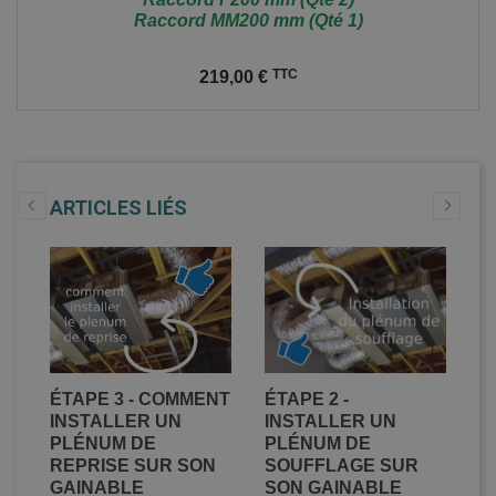
Raccord MM200 mm (Qté 1)
Prix
TTC
219,00 €
ARTICLES LIÉS
ER
ÉTAPE 3 - COMMENT
ÉTAPE 2 -
É
DE
INSTALLER UN
INSTALLER UN
C
PLÉNUM DE
PLÉNUM DE
D
REPRISE SUR SON
SOUFFLAGE SUR
C
GAINABLE
SON GAINABLE
S