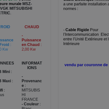
ieure murale
MSZ-
a une parfaite installation 
5VGK
MITSUBISHI
normes :
CTRIC
.
FROID
CHAUD
-
Cable Rigide
Pour
l'Intercommunication Elec
-
entre l'Unité Extérieure et 
issance
Puissance
Intérieure
Froid
:
en Chaud
:
0 Kw
2,00 Kw
NNEES
INFORMAT
vendu par couronne de
IONS
B Mini
:
-
B Maxi
:
Provenanc
e
:
fi
:
MITSUBIS
lus
HI
FRANCE
- Couleur
:
Blanc