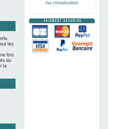
ma climatisation
erfa
our les
ne fois
rès du
r la