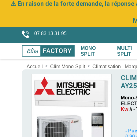
⚠️ En raison de la forte demande, la réponse 
M
07 83 13 31 95
MONO
MULTI
SPLIT
SPLIT
Accueil
Clim Mono-Split
Climatisation - Mar
CLIM
AY25
Mono-S
ELECT
Kw
à
-
-
Pui
0,90 