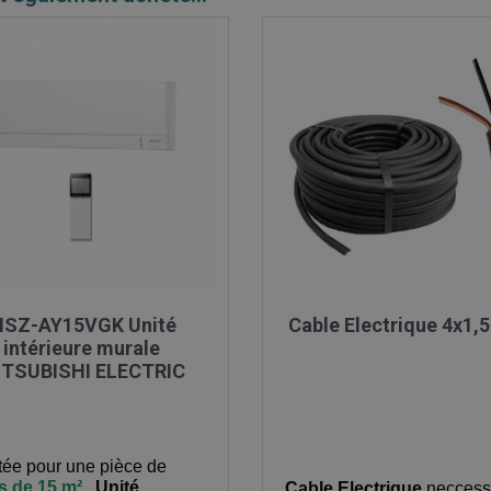

Aperçu rapide

Aperçu rapide
SZ-AY15VGK Unité
Cable Electrique 4x1
intérieure murale
TSUBISHI ELECTRIC
ée pour une pièce de
s de 15 m²
,
Unité
Cable Electrique
neccess