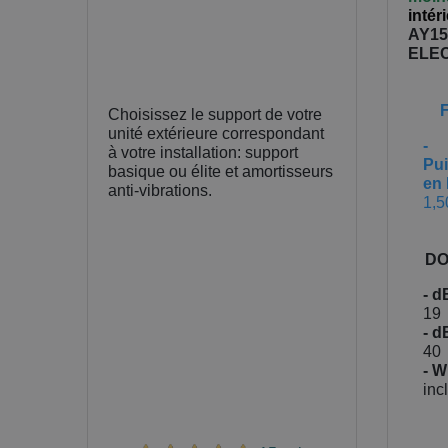
intér
AY1
ELE
Choisissez le support de votre
unité extérieure correspondant
-
à votre installation: support
Pu
basique ou élite et amortisseurs
en 
anti-vibrations.
1,5
DO
- d
19
- d
40
- Wi
inc