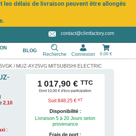
 les délais de livraison peuvent être allongés
e.
contact@climfactory.com
ION
BLOG
0,00 €
Recherche
Connexion
AY25VGK / MUZ-AY25VG MITSUBISHI ELECTRIC
UZ-
TTC
1 017,90 €
Dont 10,00 € d'éco-participation
I
HT
Soit 848.25 €
e
2,10
Disponibilité :
Livraison 5 à 20 Jours selon
provenance
axi
:
Frais de port :