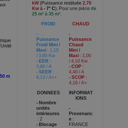
kW
(
Puissance restituée
2,70
aux
Kw
à
- 7° C
). P
our une pièce
de
25 m² à 35 m²
.
FROID
CHAUD
-
-
Puissance
Puissance
trique
Froid Mini /
Chaud
l'Unité
Maxi
: 1,10
Mini /
/ 3,80 Kw
Maxi
: 1,00
- EER
:
/ 4,10 Kw
3,60 / A
- COP
:
- SEER
:
4,40 / A
 50 m
6,13 / A++
- SCOP
:
4,16 / A+
DONNEES
INFORMAT
IONS
- Nombre
unités
-
intérieures
Provenanc
: 2
e
:
- Blocage
FRANCE