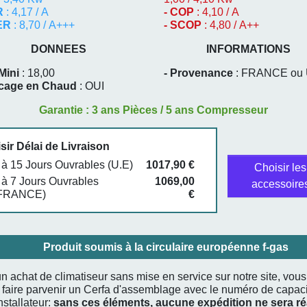
R
: 4,17 / A
- COP
: 4,10 / A
EER
: 8,70 / A+++
- SCOP
: 4,80 / A++
DONNEES
INFORMATIONS
Mini
: 18,00
- Provenance
: FRANCE ou 
ocage en Chaud
: OUI
Garantie : 3 ans Pièces / 5 ans Compresseur
sir Délai de Livraison
 à 15 Jours Ouvrables (U.E)
1017,90 €
Choisir les
 à 7 Jours Ouvrables
1069,00
accessoire
FRANCE)
€
Produit soumis à la circulaire européenne f-gas
n achat de climatiseur sans mise en service sur notre site, vou
 faire parvenir un Cerfa d'assemblage avec le numéro de capaci
nstallateur:
sans ces éléments, aucune expédition ne sera ré