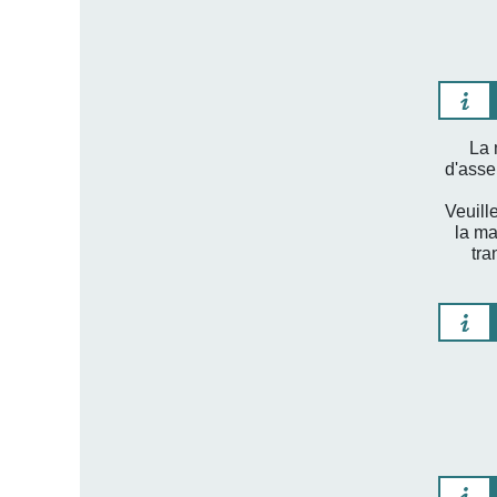
La 
d'asse
Veuill
la ma
tra