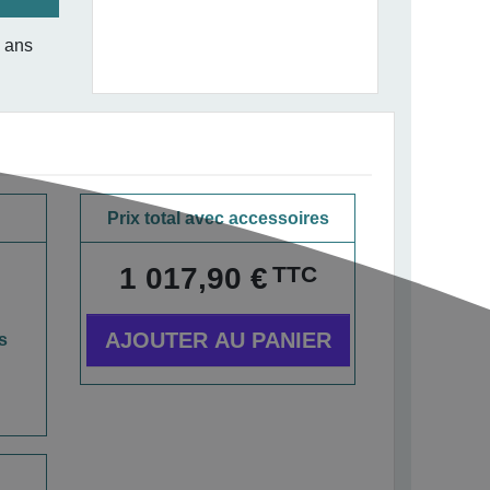
3 ans
Prix total avec accessoires
TTC
1 017,90 €
AJOUTER AU PANIER
s