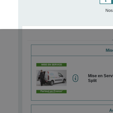
Nos 
Mise
Mise en Servi
Split
A