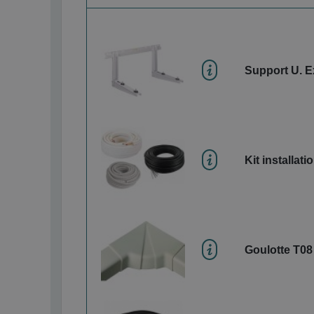
Support U. E
Kit installati
Goulotte T08