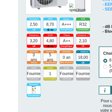
- EE
- S
2,50
8,70
A+++
R32
- dB 
- Bl
3,20
4,80
A++
2,10
Choi
3
5
0 an
18,00
ans
ans
8
5
(
Fournie
1
Fournie
Fournie
Pour u
nous
votre i