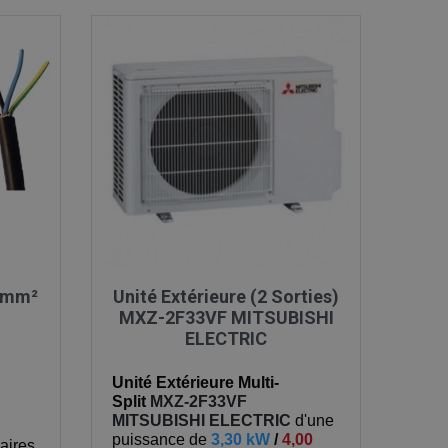

Aperçu rapide
,5mm²
Unité Extérieure (2 Sorties)
MXZ-2F33VF MITSUBISHI
ELECTRIC
Unité Extérieure Multi-
Split
MXZ-2F33VF
MITSUBISHI ELECTRIC
d'une
puissance de
3,30 kW
/
4,00
aires