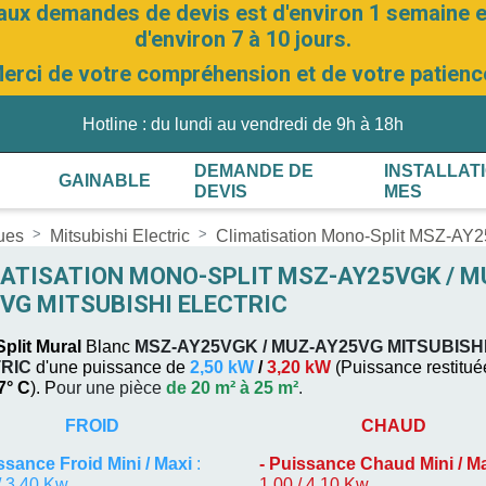
aux demandes de devis est d'environ 1 semaine et
d'environ 7 à 10 jours.
erci de votre compréhension et de votre patienc
Hotline : du lundi au vendredi de 9h à 18h
DEMANDE DE
INSTALLAT
GAINABLE
DEVIS
MES
ques
Mitsubishi Electric
Climatisation Mono-Split MSZ-
ATISATION MONO-SPLIT MSZ-AY25VGK / M
VG MITSUBISHI ELECTRIC
plit Mural
Blanc
MSZ-AY25VGK / MUZ-AY25VG
MITSUBISH
RIC
d'une puissance de
2,50 kW
/
3,20 kW
(
Puissance restitué
 7° C
). P
our une pièce
de 20 m² à 25 m²
.
FROID
CHAUD
ssance Froid Mini / Maxi
:
-
Puissance Chaud Mini / M
/ 3,40 Kw
1,00 / 4,10 Kw