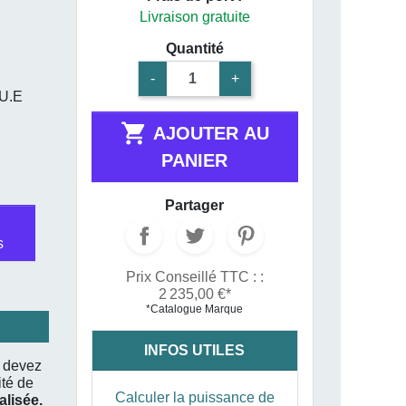
Livraison gratuite
Quantité
-
+
U.E

AJOUTER AU
PANIER
Partager
s
Prix Conseillé TTC : :
2 235,00 €*
*Catalogue Marque
INFOS UTILES
s devez
té de
Calculer la puissance de
alisée.