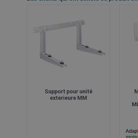

Aperçu rapide
Support pour unité
M
exterieure MM
MI
Adapt
moin