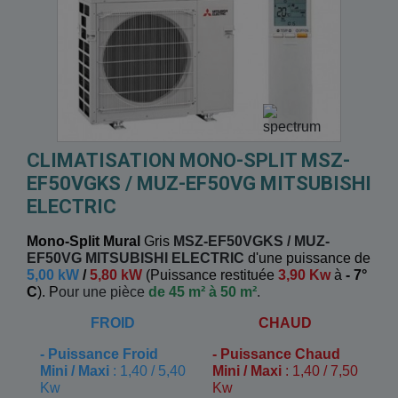
CLIMATISATION MONO-SPLIT MSZ-
EF50VGKS / MUZ-EF50VG MITSUBISHI
ELECTRIC
Mono-Split Mural
Gris
MSZ-EF50VGKS / MUZ-
EF50VG
MITSUBISHI ELECTRIC
d'une puissance de
5,00 kW
/
5,80 kW
(
Puissance restituée
3,90 Kw
à
- 7°
C
). P
our une pièce
de 45 m² à 50 m²
.
FROID
CHAUD
-
Puissance Froid
-
Puissance Chaud
Mini / Maxi
: 1,40 / 5,40
Mini / Maxi
: 1,40 / 7,50
Kw
Kw