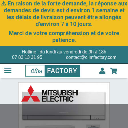
⚠️ En raison de la forte demande, la réponse aux
demandes de devis est d'environ 1 semaine et
les délais de livraison peuvent être allongés
d'environ 7 à 10 jours.
Merci de votre compréhension et de votre
patience.
Hotline : du lundi au vendredi de 9h à 18h
07 83 13 31 95
contact@climfactory.com