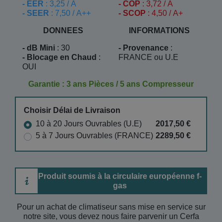
- EER
: 3,25 / A
- COP
: 3,72 / A
- SEER
: 7,50 / A++
- SCOP
: 4,50 / A+
DONNEES
INFORMATIONS
- dB Mini
: 30
- Provenance
:
- Blocage en Chaud
:
FRANCE ou U.E
OUI
Garantie : 3 ans Pièces / 5 ans Compresseur
Choisir Délai de Livraison
10 à 20 Jours Ouvrables (U.E)
2017,50 €
5 à 7 Jours Ouvrables (FRANCE)
2289,50 €
Produit soumis à la circulaire européenne f-
gas
Pour un achat de climatiseur sans mise en service sur
notre site, vous devez nous faire parvenir un Cerfa