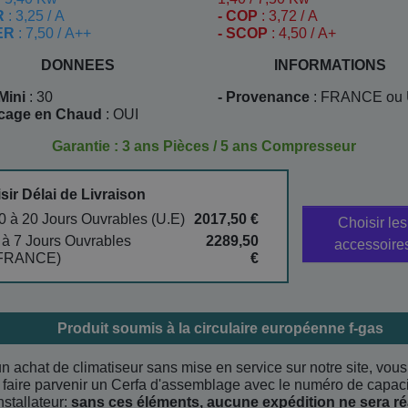
R
: 3,25 / A
- COP
: 3,72 / A
EER
: 7,50 / A++
- SCOP
: 4,50 / A+
DONNEES
INFORMATIONS
Mini
: 30
- Provenance
: FRANCE ou 
ocage en Chaud
: OUI
Garantie : 3 ans Pièces / 5 ans Compresseur
sir Délai de Livraison
0 à 20 Jours Ouvrables (U.E)
2017,50 €
Choisir les
 à 7 Jours Ouvrables
2289,50
accessoire
FRANCE)
€
Produit soumis à la circulaire européenne f-gas
n achat de climatiseur sans mise en service sur notre site, vou
 faire parvenir un Cerfa d'assemblage avec le numéro de capaci
nstallateur:
sans ces éléments, aucune expédition ne sera ré