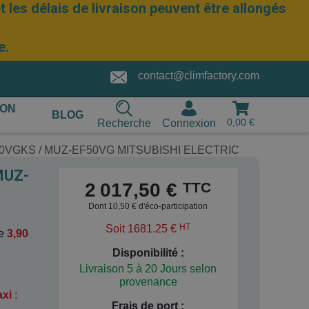
 les délais de livraison peuvent être allongés
e.
contact@climfactory.com
ION
BLOG
0,00 €
Recherche
Connexion
EF50VGKS / MUZ-EF50VG MITSUBISHI ELECTRIC
MUZ-
TTC
2 017,50 €
Dont 10,50 € d'éco-participation
HT
Soit 1681.25 €
e
3,90
Disponibilité :
Livraison 5 à 20 Jours selon
provenance
axi
:
Frais de port :