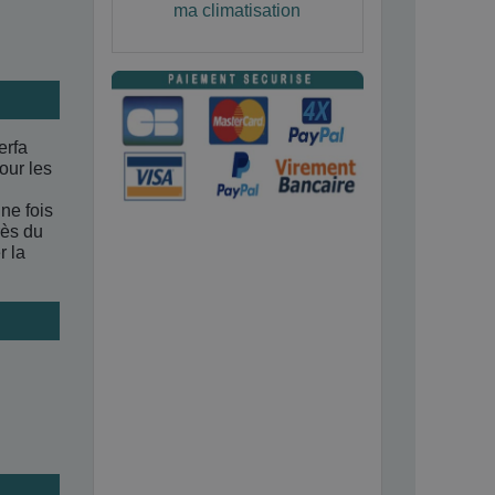
ma climatisation
erfa
our les
ne fois
rès du
r la