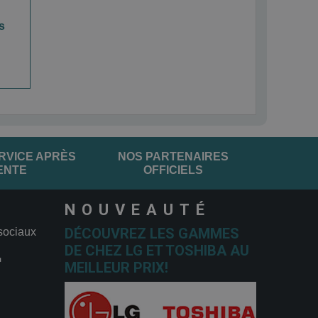
s
RVICE APRÈS
NOS PARTENAIRES
ENTE
OFFICIELS
NOUVEAUTÉ
DÉCOUVREZ LES GAMMES
sociaux
DE CHEZ LG ET TOSHIBA AU
MEILLEUR PRIX!