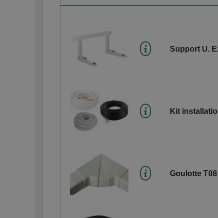
Support U. E
Kit installati
Goulotte T08