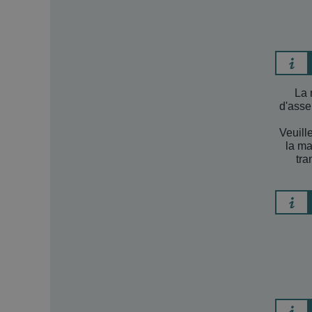
La 
d'asse
Veuill
la ma
tra