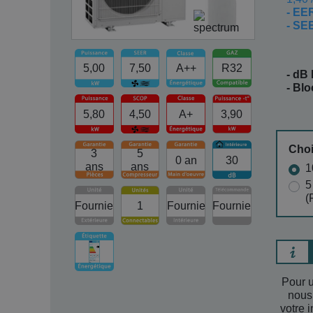
- EE
- S
5,00
7,50
A++
R32
- dB 
- Bl
5,80
4,50
A+
3,90
Choi
3
5
0 an
30
ans
ans
1
5
(
Fournie
1
Fournie
Fournie
Pour u
nous
votre i