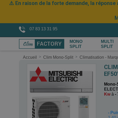
⚠️ En raison de la forte demande, la réponse 
M
07 83 13 31 95
MONO
MULTI
SPLIT
SPLIT
Accueil
Clim Mono-Split
Climatisation - Mar
CLIM
EF50
Mono-S
ELECT
Kw
à
-
-
Pui
1,40 