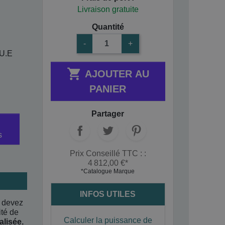
Livraison gratuite
Quantité
-
+
U.E

AJOUTER AU
PANIER
Partager
s
Prix Conseillé TTC : :
4 812,00 €*
*Catalogue Marque
INFOS UTILES
s devez
té de
Calculer la puissance de
alisée.