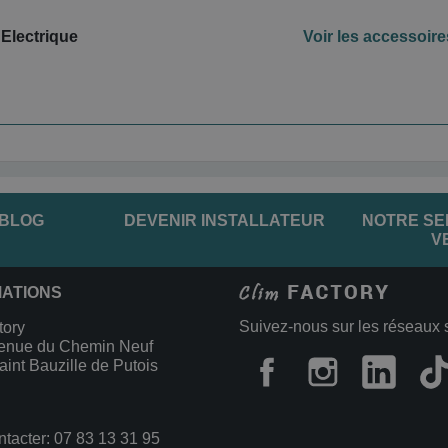
 Electrique
Voir les accessoire
 BLOG
DEVENIR INSTALLATEUR
NOTRE SE
V
MATIONS
Suivez-nous sur les réseaux 
tory
enue du Chemin Neuf
int Bauzille de Putois
ntacter:
07 83 13 31 95