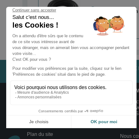
Alimentation
LES TÉMOIGNAGES
NOTRE
CLIENTS
INFORMATIONS ET CONDITIONS
INFOR
Livraison et Retour
ClimFac
1527 Av
Mentions Légales
34190 Sa
France
Conditions de Vente
Plan du site
Nous co