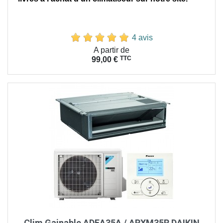
4 avis
Prix
A partir de
TTC
99,00 €
Clim Gainable ADEA35A / ARXM35R DAIKIN