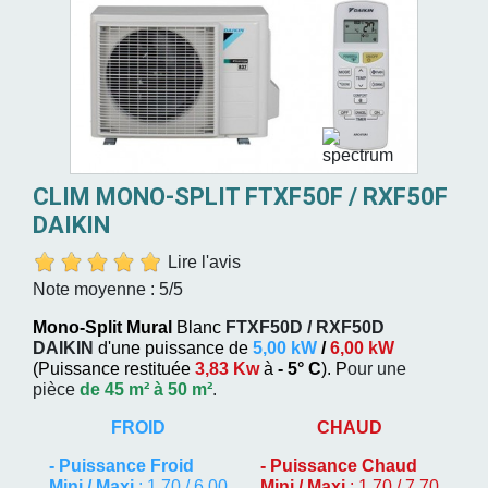
CLIM MONO-SPLIT FTXF50F / RXF50F
DAIKIN
Lire l'avis
Note moyenne :
5
/5
Mono-Split Mural
Blanc
FTXF50D / RXF50D
DAIKIN
d'une puissance de
5,00 kW
/
6,00 kW
(
Puissance restituée
3,83 Kw
à
- 5° C
). P
our une
pièce
de 45 m² à 50 m²
.
FROID
CHAUD
-
Puissance Froid
-
Puissance Chaud
Mini / Maxi
: 1,70 / 6,00
Mini / Maxi
: 1,70 / 7,70