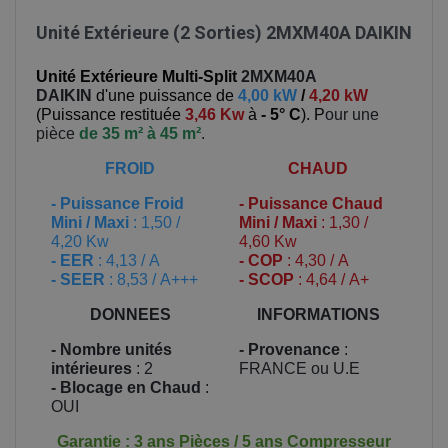
Unité Extérieure (2 Sorties) 2MXM40A DAIKIN
Unité Extérieure Multi-Split
2MXM40A
DAIKIN
d'une puissance de
4,00 kW
/
4,20 kW
(
Puissance restituée
3,46 Kw
à
- 5° C
). P
our une
pièce
de 35 m² à 45 m²
.
FROID
CHAUD
-
Puissance Froid
-
Puissance Chaud
Mini / Maxi
: 1,50 /
Mini / Maxi
: 1,30 /
4,20 Kw
4,60 Kw
- EER
: 4,13 / A
- COP
: 4,30 / A
- SEER
: 8,53 / A+++
- SCOP
: 4,64 / A+
DONNEES
INFORMATIONS
- Nombre unités
- Provenance
:
intérieures
: 2
FRANCE ou U.E
- Blocage en Chaud
:
OUI
Garantie : 3 ans Pièces / 5 ans Compresseur