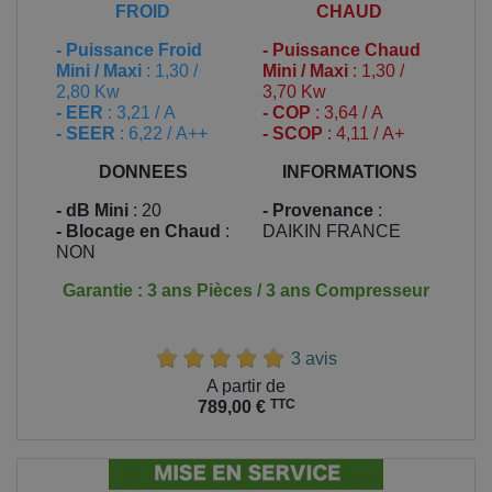
FROID
CHAUD
-
Puissance Froid
-
Puissance Chaud
Mini / Maxi
: 1,30 /
Mini / Maxi
: 1,30 /
2,80 Kw
3,70 Kw
- EER
: 3,21 / A
- COP
: 3,64 / A
- SEER
: 6,22 / A++
- SCOP
: 4,11 / A+
DONNEES
INFORMATIONS
- dB Mini
: 20
- Provenance
:
- Blocage en Chaud
:
DAIKIN FRANCE
NON
Garantie : 3 ans Pièces / 3 ans Compresseur
3 avis
Prix
A partir de
TTC
789,00 €