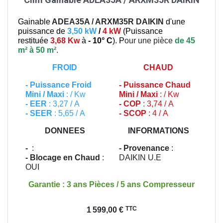
Gainable
ADEA35A / ARXM35R
DAIKIN
d'une
puissance de
3,50 kW
/
4 kW
(
Puissance
restituée
3,68 Kw
à
- 10° C
). P
our une pièce
de 45
m² à 50 m²
.
FROID
CHAUD
-
Puissance Froid
-
Puissance Chaud
Mini / Maxi
: / Kw
Mini / Maxi
: / Kw
- EER
: 3,27 / A
- COP
: 3,74 / A
- SEER
: 5,65 / A
- SCOP
: 4 / A
DONNEES
INFORMATIONS
-
:
- Provenance
:
- Blocage en Chaud
:
DAIKIN U.E
OUI
Garantie : 3 ans Pièces / 5 ans Compresseur
Prix
TTC
1 599,00 €