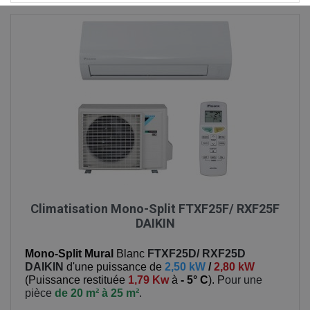
Climatisation Mono-Split FTXF25F/ RXF25F
DAIKIN
Mono-Split Mural
Blanc
FTXF25D/ RXF25D
DAIKIN
d'une puissance de
2,50 kW
/
2,80 kW
(
Puissance restituée
1,79 Kw
à
- 5° C
). P
our une
pièce
de 20 m² à 25 m²
.