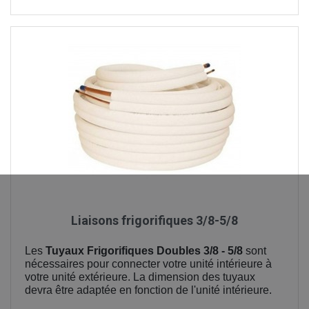
Liaisons frigorifiques 3/8-5/8
Les
Tuyaux Frigorifiques Doubles 3/8 - 5/8
sont
nécessaires pour connecter votre unité intérieure à
votre unité extérieure. La dimension des tuyaux
devra être adaptée en fonction de l'unité intérieure.