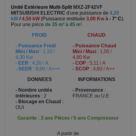
Unité Extérieure Multi-Split
MXZ-2F42VF
MITSUBISHI ELECTRIC
d'une puissance de
4,20
kW
/
4,50 kW
(
Puissance restituée
3,00 Kw
à
- 7° C
).
P
our une pièce
de 35 m² à 45 m²
.
FROID
CHAUD
-
Puissance Froid
-
Puissance Chaud
Mini / Maxi
: 1,10 /
Mini / Maxi
: 1,00 /
4,30 Kw
4,80 Kw
- EER
: 4,20 / A
- COP
: 5,11 / A
- SEER
: 8,69 / A+++
- SCOP
: 4,60 / A++
DONNEES
INFORMATIONS
- Nombre unités
- Provenance
:
intérieures
: 2
FRANCE ou U.E
- Blocage en Chaud
:
OUI
Garantie : 3 ans Pièces / 5 ans Compresseur
Prix
A partir de