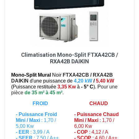
Climatisation Mono-Split FTXA42CB /
RXA42B DAIKIN
Mono-Split Mural
Noir
FTXA42CB / RXA42B
DAIKIN
d'une puissance de
4,20 kW
/
5,40 kW
(
Puissance restituée
3,35 Kw
à
- 5° C
). P
our une
pièce
de 35 m² à 45 m²
.
FROID
CHAUD
-
Puissance Froid
-
Puissance Chaud
Mini / Maxi
: 1,70 /
Mini / Maxi
: 1,70 /
5,00 Kw
6,00 Kw
- EER
: 3,99 / A
- COP
: 4,12 / A
- SEER
: 7,50 / A++
- SCOP
: 4,60 / A++