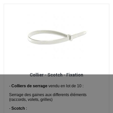
Collier - Scotch - Fixation
-
Colliers de serrage
vendu en lot de 10 :
Serrage des gaines aux differents éléments
(raccords, volets, grilles)
-
Scotch
: