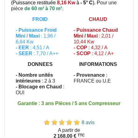
(
Puissance restituée
8,16 Kw
à
- 5° C
). P
our une
pièce
de 60 m² à 70 m²
.
FROID
CHAUD
-
Puissance Froid
-
Puissance Chaud
Mini / Maxi
: 1,96 /
Mini / Maxi
: 2,01 /
6,64 Kw
10,44 Kw
- EER
: 4,51 / A
- COP
: 4,32 / A
- SEER
: 7,70 / A++
- SCOP
: 4,12 / A+
DONNEES
INFORMATIONS
- Nombre unités
- Provenance
:
intérieures
: 2 à 3
FRANCE ou U.E
- Blocage en Chaud
:
OUI
Garantie : 3 ans Pièces / 5 ans Compresseur
8 avis
Prix
A partir de
TTC
2 168,00 €