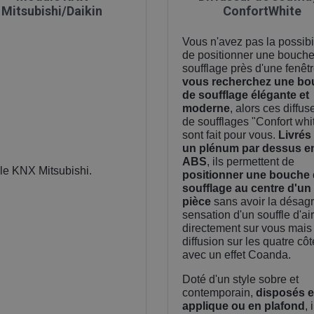
Mitsubishi/Daikin
ConfortWhite
Vous n'avez pas la possibi
de positionner une bouch
soufflage près d'une fenêt
vous recherchez une bo
de soufflage élégante et
moderne
, alors ces diffus
de soufflages "Confort whi
sont fait pour vous.
Livrés
un plénum par dessus e
ABS
, ils permettent de
e KNX Mitsubishi.
positionner une bouche
soufflage au centre d'un
pièce
sans avoir la désag
sensation d'un souffle d'air
directement sur vous mais
diffusion sur les quatre cô
avec un effet Coanda.
Doté d'un style sobre et
contemporain,
disposés 
applique ou en plafond
, 