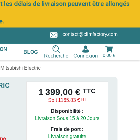
 les délais de livraison peuvent être allongés
e.
contact@climfactory.com
ION
BLOG
0,00 €
Recherche
Connexion
Mitsubishi Electric
RIC
TTC
1 399,00 €
HT
Soit 1165.83 €
Disponibilité :
Livraison Sous 15 à 20 Jours
Frais de port :
Livraison gratuite
one