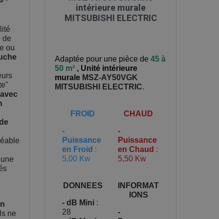
intérieure murale
MITSUBISHI ELECTRIC
lité
e de
re ou
uche
Adaptée pour une pièce de
45 à
50 m²
,
Unité intérieure
eurs
murale
MSZ-AY50VGK
te"
MITSUBISHI ELECTRIC
.
 avec
n
FROID
CHAUD
 de
-
-
Puissance
Puissance
réable
en Froid
:
en Chaud
:
5,00 Kw
5,50 Kw
 une
tés
DONNEES
INFORMAT
IONS
- dB Mini
:
en
28
-
ils ne