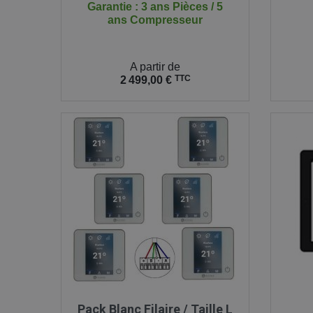
Garantie : 3 ans Pièces / 5
ans Compresseur
Prix
Prix
A partir de
TTC
2 499,00 €

Aperçu rapide
Pack Blanc Filaire / Taille L