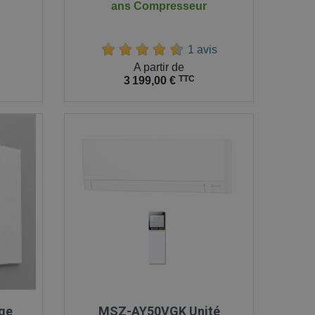
ans Compresseur
1 avis
Prix
A partir de
TTC
3 199,00 €

Aperçu rapide
age
MSZ-AY50VGK Unité