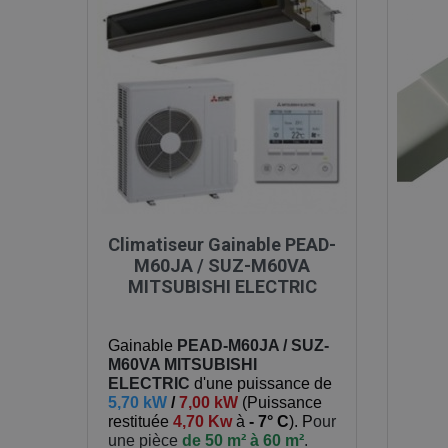

Aperçu rapide
Climatiseur Gainable PEAD-
M60JA / SUZ-M60VA
MITSUBISHI ELECTRIC
Gainable
PEAD-M60JA / SUZ-
M60VA
MITSUBISHI
ELECTRIC
d'une puissance de
5,70 kW
/
7,00 kW
(
Puissance
restituée
4,70 Kw
à
- 7° C
). P
our
une pièce
de 50 m² à 60 m²
.