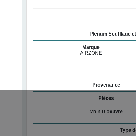
Plénum Soufflage 
Marque
AIRZONE
Provenance
Pièces
Main D'oeuvre
Type d