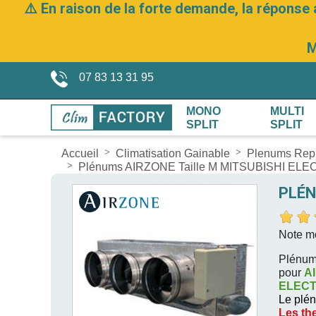
⚠️ En raison de la forte demande, la réponse 
M
07 83 13 31 95
MONO
MULTI
SPLIT
SPLIT
Accueil
Climatisation Gainable
Plenums Repr
Plénums AIRZONE Taille M MITSUBISHI ELE
PLÉN
Note m
Plénums
pour
A
ELECT
Le plén
Les the