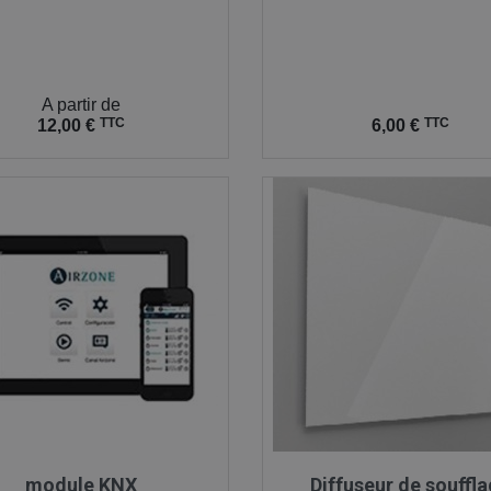
A partir de
Prix
TTC
TTC
12,00 €
6,00 €

Aperçu rapide

Aperçu rapide
module KNX
Diffuseur de souffl