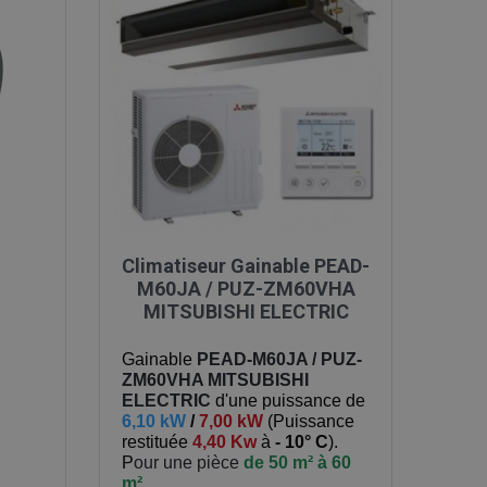

Aperçu rapide
Climatiseur Gainable PEAD-
M60JA / PUZ-ZM60VHA
MITSUBISHI ELECTRIC
Gainable
PEAD-M60JA / PUZ-
ZM60VHA
MITSUBISHI
ELECTRIC
d'une puissance de
6,10 kW
/
7,00 kW
(
Puissance
restituée
4,40 Kw
à
- 10° C
).
P
our une pièce
de 50 m² à 60
m²
.