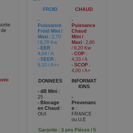
FROID
CHAUD
-
-
sortie
Puissance
Puissance
 de
Froid Mini /
Chaud
Maxi
: 2,70
Mini /
/ 6,70 Kw
Maxi
: 2,80
- EER
:
/ 8,20 Kw
4,04 / A
- COP
:
- SEER
:
4,33 / A
6,10 / A++
- SCOP
:
4,00 / A+
 avec
DONNEES
INFORMAT
IONS
- dB Mini
:
25
-
- Blocage
Provenanc
en Chaud
:
e
:
OUI
FRANCE
ou U.E
Garantie : 3 ans Pièces / 5