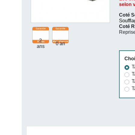
selon 
Coté So
Souffla
Coté R
Repris
2
0 an
ans
Choi
T
T
T
T