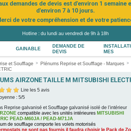
aux demandes de devis est d'environ 1 semaine et
d'environ 7 à 10 jours.
erci de votre compréhension et de votre patienc
Hotline : du lundi au vendredi de 9h à 18h
DEMANDE DE
INSTALLAT
GAINABLE
DEVIS
MES
ise et Soufflage
Plénums Reprise et Soufflage - Marques
CTRIC
UMS AIRZONE TAILLE M MITSUBISHI ELECT
Lire les 5 avis
oyenne :
5
/5
 Reprise galvanisé et Soufflage galvanisé isolé de l'intérieur
IRZONE
compatible avec les unités intérieures
MITSUBISHI
RIC PEAD-M60JA / PEAD-M71JA
um de soufflage comporte les volets motorisés
rmostats ne sont pas fournis il faudra choisir le Pack de Z