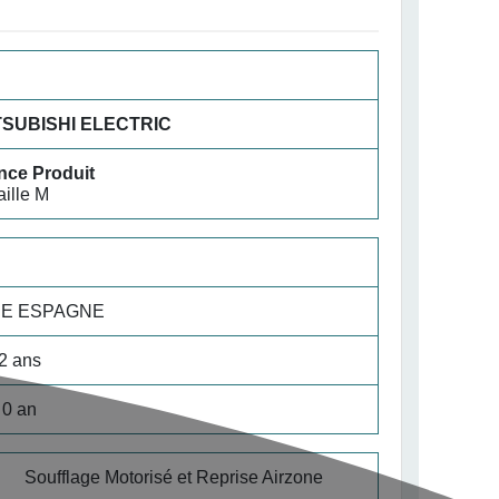
ITSUBISHI ELECTRIC
nce Produit
aille M
NE ESPAGNE
2 ans
0 an
Soufflage Motorisé et Reprise Airzone