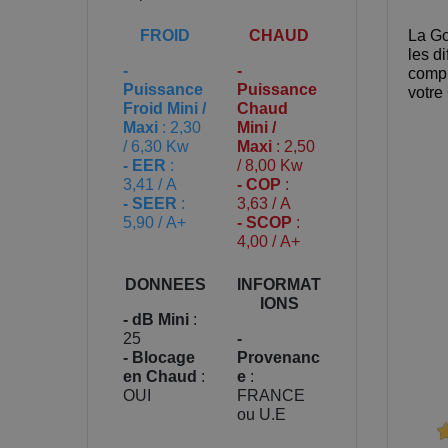
La Go
FROID
CHAUD
les d
-
-
complé
Puissance
Puissance
votre
Froid Mini /
Chaud
Maxi
: 2,30
Mini /
/ 6,30 Kw
Maxi
: 2,50
- EER
:
/ 8,00 Kw
3,41 / A
- COP
:
- SEER
:
3,63 / A
5,90 / A+
- SCOP
:
4,00 / A+
DONNEES
INFORMAT
IONS
- dB Mini
:
25
-
- Blocage
Provenanc
en Chaud
:
e
:
OUI
FRANCE
ou U.E