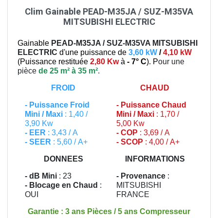
Clim Gainable PEAD-M35JA / SUZ-M35VA
MITSUBISHI ELECTRIC
Gainable
PEAD-M35JA / SUZ-M35VA
MITSUBISHI
ELECTRIC
d'une puissance de
3,60 kW
/
4,10 kW
(
Puissance restituée
2,80 Kw
à
- 7° C
). P
our une
pièce
de 25 m² à 35 m²
.
FROID
CHAUD
-
Puissance Froid
-
Puissance Chaud
Mini / Maxi
: 1,40 /
Mini / Maxi
: 1,70 /
3,90 Kw
5,00 Kw
- EER
: 3,43 / A
- COP
: 3,69 / A
- SEER
: 5,60 / A+
- SCOP
: 4,00 / A+
DONNEES
INFORMATIONS
- dB Mini
: 23
- Provenance
:
- Blocage en Chaud
:
MITSUBISHI
OUI
FRANCE
Garantie : 3 ans Pièces / 5 ans Compresseur