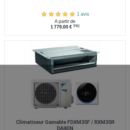
1 avis
Prix
A partir de
TTC
1 779,00 €
Climatiseur Gainable FDXM35F / RXM35R
DAIKIN