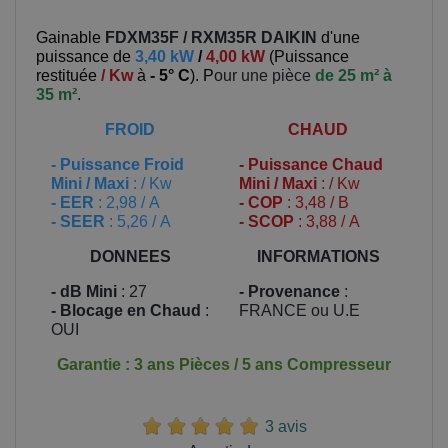
Gainable
FDXM35F / RXM35R
DAIKIN
d'une
puissance de
3,40 kW
/
4,00 kW
(
Puissance
restituée
/ Kw
à
- 5° C
). P
our une pièce
de 25 m² à
35 m²
.
FROID
CHAUD
-
Puissance Froid
-
Puissance Chaud
Mini / Maxi
: / Kw
Mini / Maxi
: / Kw
- EER
: 2,98 / A
- COP
: 3,48 / B
- SEER
: 5,26 / A
- SCOP
: 3,88 / A
DONNEES
INFORMATIONS
- dB Mini
: 27
- Provenance
:
- Blocage en Chaud
:
FRANCE ou U.E
OUI
Garantie : 3 ans Pièces / 5 ans Compresseur
3 avis