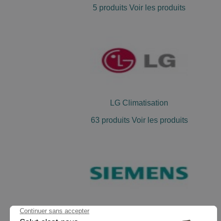
5 produits
Voir les produits
LG Climatisation
63 produits
Voir les produits
Siemens