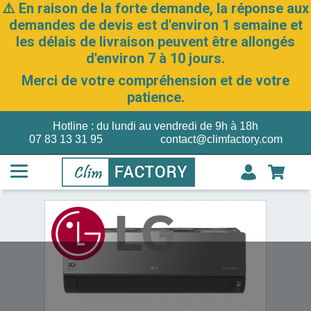
⚠️ En raison de la forte demande, la réponse aux
demandes de devis est d'environ 1 semaine et
les délais de livraison peuvent être allongés
d'environ 7 à 10 jours.
Merci de votre compréhension et de votre
patience.
Hotline : du lundi au vendredi de 9h à 18h
07 83 13 31 95
contact@climfactory.com