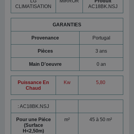
LG
MIRROR
Produit
CLIMATISATION
AC18BK.NSJ
GARANTIES
Provenance
Portugal
Pièces
3 ans
Main D'oeuvre
0 an
Puissance En
Kw
5,80
Chaud
:
AC18BK.NSJ
Pour une Piéce
m²
45 à 50 m²
(Surface
H<2,50m)