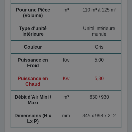
Pour une Piéce
m³
110 m³ à 125 m³
(Volume)
Type d'unité
Unité intérieure
intérieure
murale
Couleur
Gris
Puissance en
Kw
5,00
Froid
Puissance en
Kw
5,80
Chaud
Débit d'Air Mini /
m³
630 / 930
Maxi
Dimensions (H x
mm
345 x 998 x 212
Lx P)