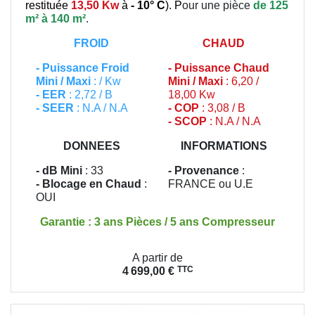
restituée
13,50 Kw
à
- 10° C
). P
our une pièce
de 125
m² à 140 m²
.
FROID
CHAUD
-
Puissance Froid
-
Puissance Chaud
Mini / Maxi
: / Kw
Mini / Maxi
: 6,20 /
- EER
: 2,72 / B
18,00 Kw
- SEER
: N.A / N.A
- COP
: 3,08 / B
- SCOP
: N.A / N.A
DONNEES
INFORMATIONS
- dB Mini
: 33
- Provenance
:
- Blocage en Chaud
:
FRANCE ou U.E
OUI
Garantie : 3 ans Pièces / 5 ans Compresseur
Prix
A partir de
TTC
4 699,00 €