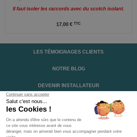
Il faut isoler les raccords avec du scotch isolant.
Prix
TTC
17,00 €
LES TÉMOIGNAGES CLIENTS
NOTRE BLOG
DEVENIR INSTALLATEUR
NOTRE SERVICE APRÈS VENTE
NOS PARTENAIRES OFFICIELS