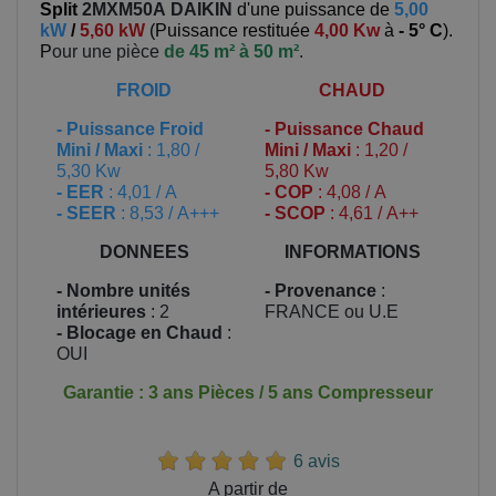
Split
2MXM50A
DAIKIN
d'une puissance de
5,00
kW
/
5,60 kW
(
Puissance restituée
4,00 Kw
à
- 5° C
).
P
our une pièce
de 45 m² à 50 m²
.
FROID
CHAUD
-
Puissance Froid
-
Puissance Chaud
Mini / Maxi
: 1,80 /
Mini / Maxi
: 1,20 /
5,30 Kw
5,80 Kw
- EER
: 4,01 / A
- COP
: 4,08 / A
- SEER
: 8,53 / A+++
- SCOP
: 4,61 / A++
DONNEES
INFORMATIONS
- Nombre unités
- Provenance
:
intérieures
: 2
FRANCE ou U.E
- Blocage en Chaud
:
OUI
Garantie : 3 ans Pièces / 5 ans Compresseur
6 avis
Prix
A partir de