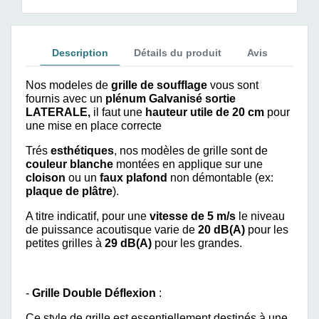
Description
Détails du produit
Avis
Nos modeles de
grille de soufflage
vous sont
fournis avec un
plénum Galvanisé sortie
LATERALE,
il faut une
hauteur utile de 20 cm
pour
une mise en place correcte
Trés
esthétiques
, nos modèles de grille sont de
couleur blanche
montées en applique sur une
cloison
ou un
faux plafond
non démontable (ex:
plaque de plâtre
).
A titre indicatif, pour une
vitesse de 5 m/s
le niveau
de puissance acoutisque varie de
20 dB(A)
pour les
petites grilles à
29 dB(A)
pour les grandes.
-
Grille Double Déflexion
:
Ce style de grille est essentiellement destinés à une