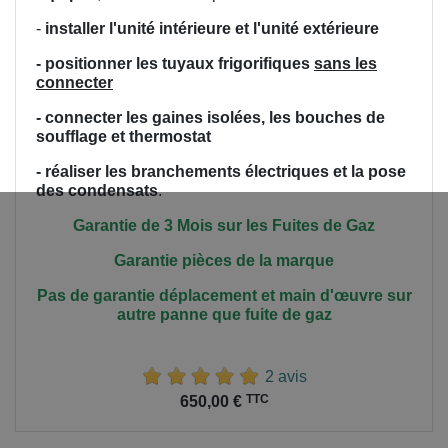
-
installer l'unité intérieure et l'unité extérieure
- positionner les tuyaux frigorifiques
sans les
connecter
- connecter les gaines isolées, les bouches de
soufflage et thermostat
- réaliser les branchements électriques et la pose
des condensats
.
Garantie de 3 Mois sur les Fuites de Gaz
Garantie pièces de la marque
Pas de garantie déplacement et main
d'œuvre
sur
autre panne que fuite de gaz
2 avis
Prix
TTC
650,00 €