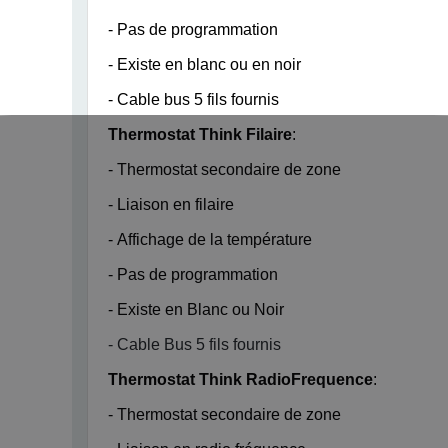
- Pas de programmation
- Existe en blanc ou en noir
- Cable bus 5 fils fournis
Thermostat Think Filaire
:
- Thermostat secondaire de zone
- Liaison en filaire
- Affichage de la température
- Pas de programmation
- Existe en Blanc ou Noir
- Cable Bus 5 fils fournis
Thermostat Think RadioFrequence
:
- Thermostat secondaire de zone