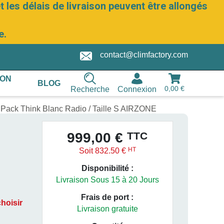
 les délais de livraison peuvent être allongés
e.
contact@climfactory.com
ION
BLOG
0,00 €
Recherche
Connexion
Pack Think Blanc Radio / Taille S AIRZONE
TTC
999,00 €
HT
Soit 832.50 €
Disponibilité :
Livraison Sous 15 à 20 Jours
Frais de port :
choisir
Livraison gratuite