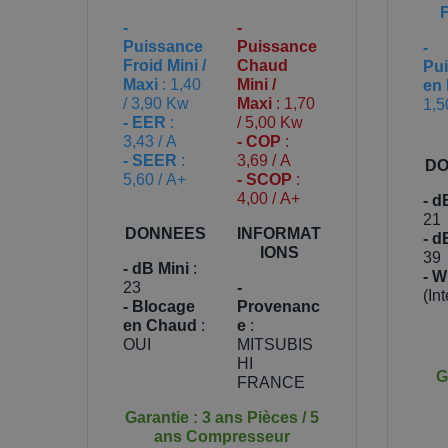
-
-
Puissance
Puissance
-
Froid Mini /
Chaud
Pu
Maxi
: 1,40
Mini /
en 
/ 3,90 Kw
Maxi
: 1,70
1,5
- EER
:
/ 5,00 Kw
3,43 / A
- COP
:
- SEER
:
3,69 / A
DO
5,60 / A+
- SCOP
:
4,00 / A+
- d
21
DONNEES
INFORMAT
- d
IONS
39
- dB Mini
:
- Wi
23
-
(In
- Blocage
Provenanc
en Chaud
:
e
:
OUI
MITSUBIS
HI
G
FRANCE
Garantie : 3 ans Pièces / 5
ans Compresseur