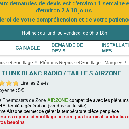
aux demandes de devis est d'environ 1 semaine et
d'environ 7 à 10 jours.
erci de votre compréhension et de votre patienc
Hotline : du lundi au vendredi de 9h à 18h
DEMANDE DE
INSTALLAT
GAINABLE
DEVIS
MES
ise et Soufflage
Plénums Reprise et Soufflage - Marques
 THINK BLANC RADIO / TAILLE S AIRZONE
Lire les 2 avis
oyenne :
5
/5
e Thermostats de Zone
AIRZONE
compatible avec les plénums
 dernière génération (vendus sur le site)
me Airzone permet de gérer la température pièce par pièce
nums reprise et soufflage ne sont pas fournis il faudra les 
vos besoins