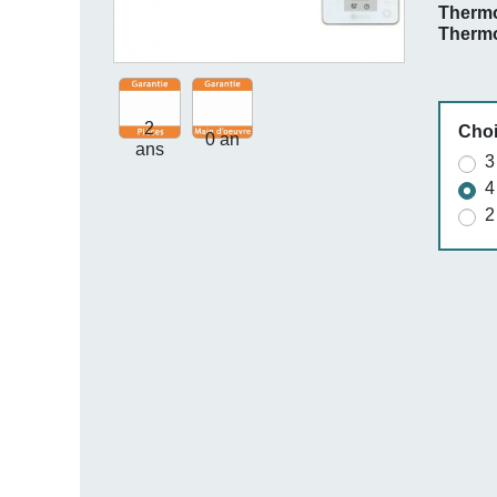
Thermo
Thermo
2
Choi
0 an
ans
3
4
2