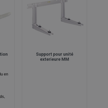

Aperçu rapide
ation
Support pour unité
exterieure MM
u en
ds,