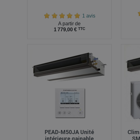
1 avis
Prix
A partir de
Prix
TTC
1 779,00 €

Aperçu rapide
PEAD-M50JA Unité
Clim
intérieure gainable
SM