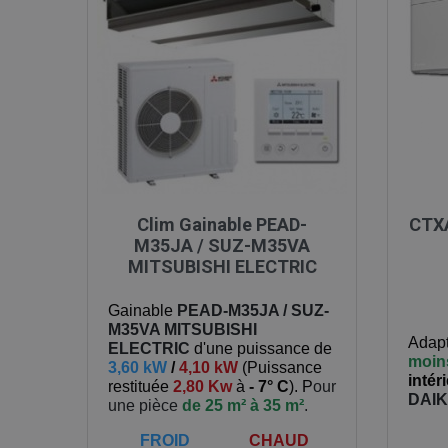

Aperçu rapide
Clim Gainable PEAD-
CTXA
M35JA / SUZ-M35VA
MITSUBISHI ELECTRIC
Gainable
PEAD-M35JA / SUZ-
M35VA
MITSUBISHI
Adapt
ELECTRIC
d'une puissance de
moin
3,60 kW
/
4,10 kW
(
Puissance
intér
restituée
2,80 Kw
à
- 7° C
). P
our
DAIK
une pièce
de 25 m² à 35 m²
.
FROID
CHAUD