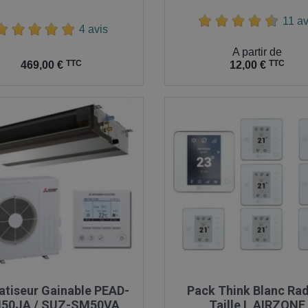
11 av
4 avis
Prix
A partir de
TTC
TTC
12,00 €
469,00 €

Aperçu rapide

Aperçu rapide
atiseur Gainable PEAD-
Pack Think Blanc Rad
50JA / SUZ-SM50VA
Taille L AIRZONE