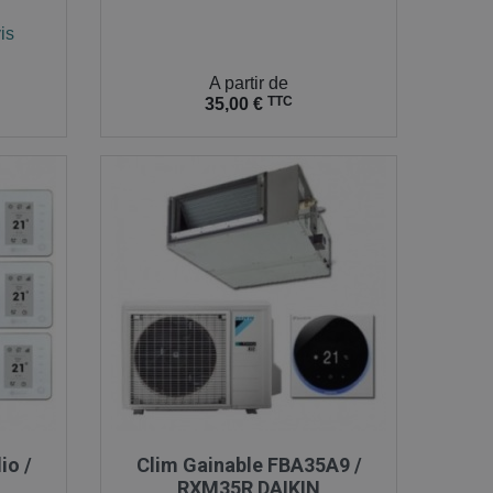
is
Prix
A partir de
TTC
35,00 €

Aperçu rapide
io /
Clim Gainable FBA35A9 /
RXM35R DAIKIN