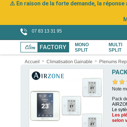
⚠️ En raison de la forte demande, la réponse 
M
07 83 13 31 95
MONO
MULTI
SPLIT
SPLIT
Accueil
Climatisation Gainable
Plenums Repr
PACK
Note m
Pack d
AIRZONE
Le sytè
Les plé
selon 