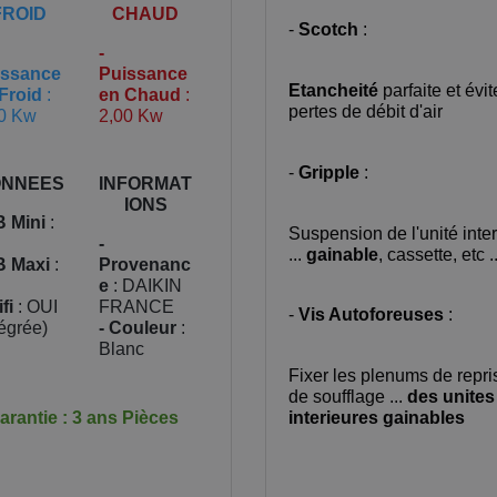
FROID
CHAUD
-
Scotch
:
-
issance
Puissance
Etancheité
parfaite et évit
Froid
:
en Chaud
:
pertes de débit d'air
0 Kw
2,00 Kw
-
Gripple
:
NNEES
INFORMAT
IONS
B Mini
:
Suspension de l'unité inte
-
...
gainable
, cassette, etc ..
B Maxi
:
Provenanc
e
: DAIKIN
fi
: OUI
FRANCE
-
Vis Autoforeuses
:
tégrée)
- Couleur
:
Blanc
Fixer les plenums de repri
de soufflage ...
des unites
arantie : 3 ans Pièces
interieures gainables