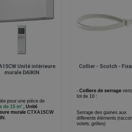

Aperçu rapide

Aperçu rapide
15CW Unité intérieure
Collier - Scotch - Fix
murale DAIKIN
-
Colliers de serrage
vend
lot de 10 :
ée pour une pièce de
s de 15 m²
,
Unité
ieure murale
CTXA15CW
Serrage des gaines aux
IN
.
differents éléments (raccor
volets, grilles)